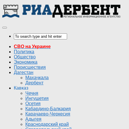
СВО на Украине
Политика
Общество
Экономика
Происшествия
Дагестан
Махачкала
Дербент
Кавказ
Чечня
Ингушетия
Осетия
Кабардино-Балкария
Карачаево-Черкесия
Адыгея
Краснодарский край