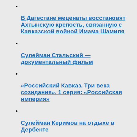
В Дагестане меценаты восстановят
Ахтынскую крепость, связанную с
Кавказской войной Имама Шамиля
Сулейман Стальский —
документальный фильм
«Российский Кавказ. Три века
созидания». 1 серия: «Российская
империя»
Сулейман Керимов на отдыхе в
Дербенте