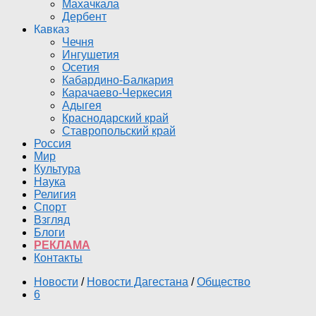
Махачкала
Дербент
Кавказ
Чечня
Ингушетия
Осетия
Кабардино-Балкария
Карачаево-Черкесия
Адыгея
Краснодарский край
Ставропольский край
Россия
Мир
Культура
Наука
Религия
Спорт
Взгляд
Блоги
РЕКЛАМА
Контакты
Новости
/
Новости Дагестана
/
Общество
6