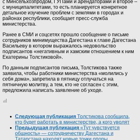
с Минсельхозпродом, ГУПами и арендаторами и второе –
с муниципалитетами, то есть планируется конкретное
детальное изучение проблем с землями в городах и
районах республики, сообщает пресс-служба
министерства.
Ранее в СМИ и соцсетях прошло сообщение о письме
сотрудников минимущества Дагестана к главе Дагестана
Васильеву в котором выражалось недовольство
подписантов «негативным и хамским отношением к ним
Екатерины Толстиковой».
По данным подписантов письма, Толстикова также
заявила, чтобы работники министерства «молились у
себя дома», запретила в пятницу отлучаться на
пятничную молитву, а тем, кто не согласен с этим,
предложила написать заявление об уходе.
Следующая публикация
Толстикова сообщила,
кто будет работать в министерстве, а кого уволят
Предыдущая публикация
«Тут чувствуется
общность» — сотрудничеству Дагестана и
Татарстана находят новые точки опоры