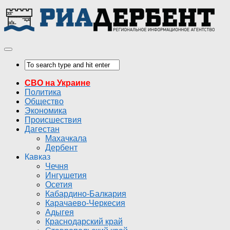
СВО на Украине
Политика
Общество
Экономика
Происшествия
Дагестан
Махачкала
Дербент
Кавказ
Чечня
Ингушетия
Осетия
Кабардино-Балкария
Карачаево-Черкесия
Адыгея
Краснодарский край