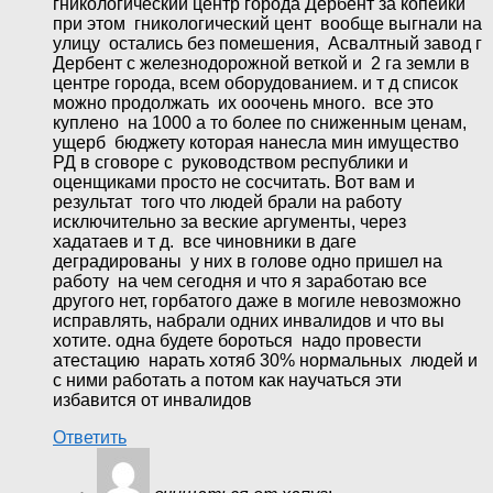
гникологический центр города Дербент за копейки
при этом гникологический цент вообще выгнали на
улицу остались без помешения, Асвалтный завод г
Дербент с железнодорожной веткой и 2 га земли в
центре города, всем оборудованием. и т д список
можно продолжать их ооочень много. все это
куплено на 1000 а то более по сниженным ценам,
ущерб бюджету которая нанесла мин имущество
РД в сговоре с руководством республики и
оценщиками просто не сосчитать. Вот вам и
результат того что людей брали на работу
исключительно за веские аргументы, через
хадатаев и т д. все чиновники в даге
деградированы у них в голове одно пришел на
работу на чем сегодня и что я заработаю все
другого нет, горбатого даже в могиле невозможно
исправлять, набрали одних инвалидов и что вы
хотите. одна будете бороться надо провести
атестацию нарать хотяб 30% нормальных людей и
с ними работать а потом как научаться эти
избавится от инвалидов
Ответить