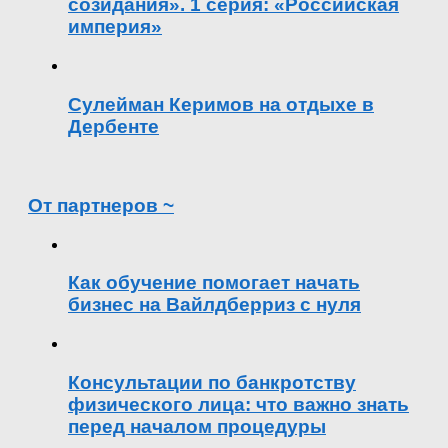
созидания». 1 серия: «Российская
империя»
Сулейман Керимов на отдыхе в
Дербенте
От партнеров ~
Как обучение помогает начать
бизнес на Вайлдберриз с нуля
Консультации по банкротству
физического лица: что важно знать
перед началом процедуры