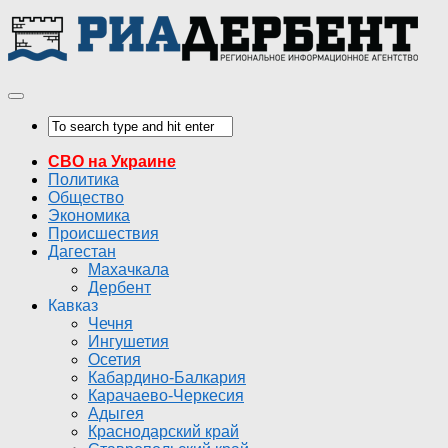
СВО на Украине
Политика
Общество
Экономика
Происшествия
Дагестан
Махачкала
Дербент
Кавказ
Чечня
Ингушетия
Осетия
Кабардино-Балкария
Карачаево-Черкесия
Адыгея
Краснодарский край