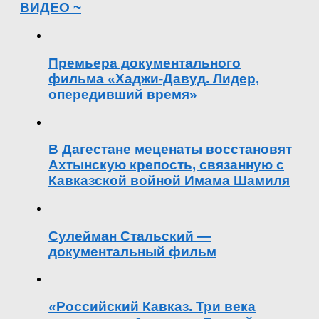
ВИДЕО ~
Премьера документального
фильма «Хаджи-Давуд. Лидер,
опередивший время»
В Дагестане меценаты восстановят
Ахтынскую крепость, связанную с
Кавказской войной Имама Шамиля
Сулейман Стальский —
документальный фильм
«Российский Кавказ. Три века