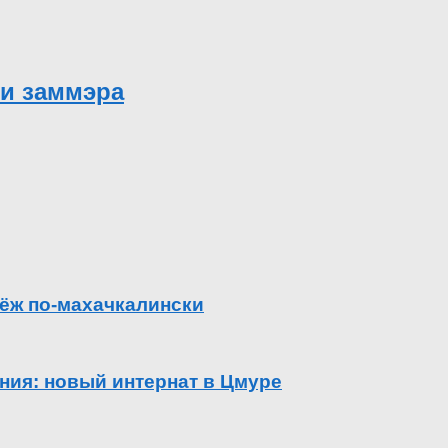
ри заммэра
ёж по-махачкалински
ения: новый интернат в Цмуре