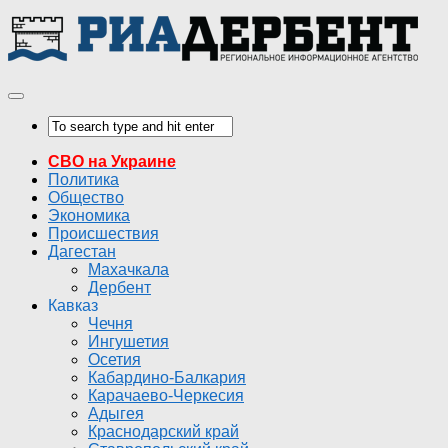
СВО на Украине
Политика
Общество
Экономика
Происшествия
Дагестан
Махачкала
Дербент
Кавказ
Чечня
Ингушетия
Осетия
Кабардино-Балкария
Карачаево-Черкесия
Адыгея
Краснодарский край