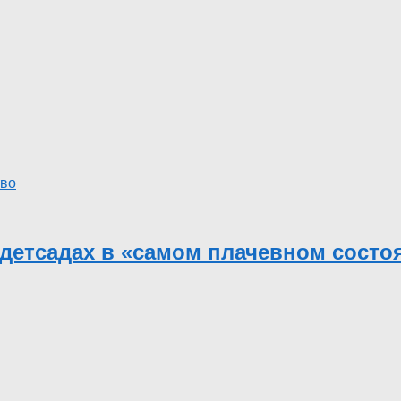
во
 детсадах в «самом плачевном состо