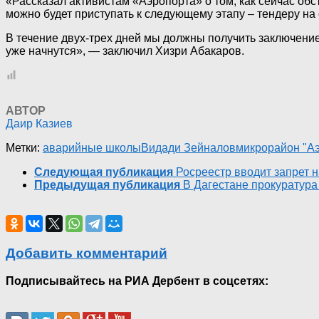
«Рассказал активистам «Аэропорта» о том, как сейчас обс
можно будет приступать к следующему этапу – тендеру на 
В течение двух-трех дней мы должны получить заключение 
уже начнутся», — заключил Хизри Абакаров.
АВТОР
Даир Казиев
Метки:
аварийные школы
Видади Зейналов
микрорайон "А
Следующая публикация
Росреестр вводит запрет 
Предыдущая публикация
В Дагестане прокуратура
Добавить комментарий
Подписывайтесь на РИА Дербент в соцсетях: