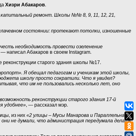
ода
Хизри Абакаров
.
и капитальный ремонт. Школы №№ 8, 9, 11, 12, 21,
м плачевном состоянии: протекают потолки, изношенные
учесть необходимость провести озеленение
, — написал Абакаров в своем Instagram.
е реконструкции старого здания школы №17.
ропорт». Я обещал педагогам и ученикам этой школы,
бюджета школу просто сократили. Что я увидел?
тывая, что им не пользовались несколько лет, оно
 возможность реконструкции старого здания 17-й
ия удобнее»
, — рассказал мэр.
ицы, из них
«2 улицы – Мусы Манарова и Параллельная –
 они не думали, что администрация передумала делать