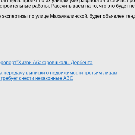
тоят дела: проект по их улицам уже разработан и сейчас пр
строительные работы. Рассчитываем на то, что это будет не
экспертизы по улице Махачкалинской, будет объявлен тенде
эропорт"
Хизри Абакаров
школы Дербента
на передачу выписки о недвижимости третьим лицам
 требует снести незаконные АЗС