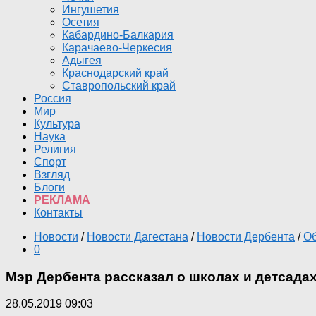
Ингушетия
Осетия
Кабардино-Балкария
Карачаево-Черкесия
Адыгея
Краснодарский край
Ставропольский край
Россия
Мир
Культура
Наука
Религия
Спорт
Взгляд
Блоги
РЕКЛАМА
Контакты
Новости
/
Новости Дагестана
/
Новости Дербента
/
О
0
Мэр Дербента рассказал о школах и детсада
28.05.2019 09:03