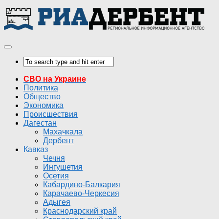
СВО на Украине
Политика
Общество
Экономика
Происшествия
Дагестан
Махачкала
Дербент
Кавказ
Чечня
Ингушетия
Осетия
Кабардино-Балкария
Карачаево-Черкесия
Адыгея
Краснодарский край