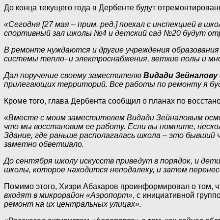
До конца текущего года в Дербенте будут отремонтирован
«Сегодня [27 мая – прим. ред.] поехал с инспекцией в ш
спортивный зал школы №4 и детский сад №20 будут от
В ремонте нуждаются и другие учреждения образования 
системы тепло- и электроснабжения, ветхие полы и мн
Дал поручение своему заместителю
Видади Зейналову
прилегающих территорий. Все работы по ремонту я буд
Кроме того, глава Дербента сообщил о планах по восстан
«Вместе с моим заместителем Видади Зейналовым осмо
что мы восстановим ее работу. Если вы помните, неско
Здание, где раньше располагалась школа – это бывший ч
заметно обветшало.
До сентября школу искусств приведут в порядок, и де
школы, которое находится неподалеку, и затем перенес
Помимо этого, Хизри Абакаров проинформировал о том, чт
входят в микрорайон «Аэропорт»
, с инициативной групп
ремонт на их центральных улицах».