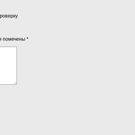
проверку
я помечены
*