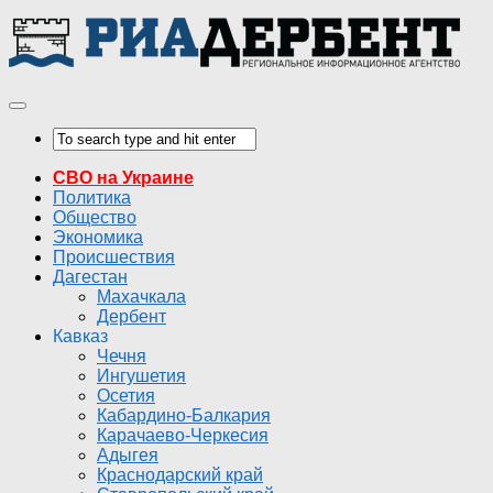
СВО на Украине
Политика
Общество
Экономика
Происшествия
Дагестан
Махачкала
Дербент
Кавказ
Чечня
Ингушетия
Осетия
Кабардино-Балкария
Карачаево-Черкесия
Адыгея
Краснодарский край