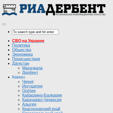
СВО на Украине
Политика
Общество
Экономика
Происшествия
Дагестан
Махачкала
Дербент
Кавказ
Чечня
Ингушетия
Осетия
Кабардино-Балкария
Карачаево-Черкесия
Адыгея
Краснодарский край