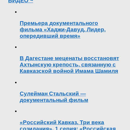
ВИДЕО ~
Премьера документального
фильма «Хаджи-Давуд. Лидер,
опередивший время»
В Дагестане меценаты восстановят
Ахтынскую крепость, связанную с
Кавказской войной Имама Шамиля
Сулейман Стальский —
документальный фильм
«Российский Кавказ. Три века
созидания». 1 серия: «Российская