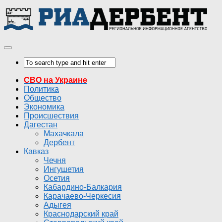
СВО на Украине
Политика
Общество
Экономика
Происшествия
Дагестан
Махачкала
Дербент
Кавказ
Чечня
Ингушетия
Осетия
Кабардино-Балкария
Карачаево-Черкесия
Адыгея
Краснодарский край