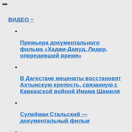
ВИДЕО ~
Премьера документального
фильма «Хаджи-Давуд. Лидер,
опередивший время»
В Дагестане меценаты восстановят
Ахтынскую крепость, связанную с
Кавказской войной Имама Шамиля
Сулейман Стальский —
документальный фильм