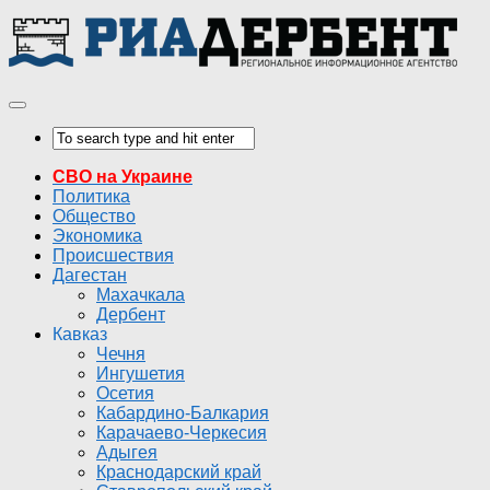
СВО на Украине
Политика
Общество
Экономика
Происшествия
Дагестан
Махачкала
Дербент
Кавказ
Чечня
Ингушетия
Осетия
Кабардино-Балкария
Карачаево-Черкесия
Адыгея
Краснодарский край