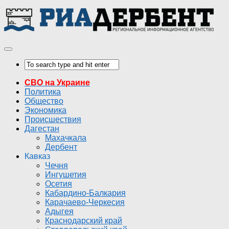
СВО на Украине
Политика
Общество
Экономика
Происшествия
Дагестан
Махачкала
Дербент
Кавказ
Чечня
Ингушетия
Осетия
Кабардино-Балкария
Карачаево-Черкесия
Адыгея
Краснодарский край