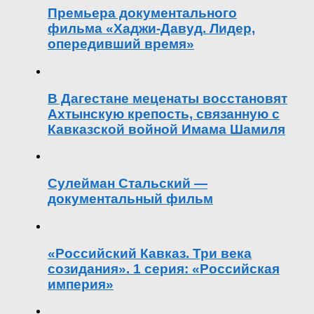
Премьера документального
фильма «Хаджи-Давуд. Лидер,
опередивший время»
В Дагестане меценаты восстановят
Ахтынскую крепость, связанную с
Кавказской войной Имама Шамиля
Сулейман Стальский —
документальный фильм
«Российский Кавказ. Три века
созидания». 1 серия: «Российская
империя»