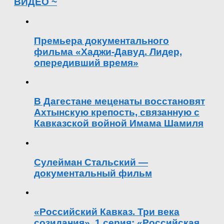
ВИДЕО ~
Премьера документального
фильма «Хаджи-Давуд. Лидер,
опередивший время»
В Дагестане меценаты восстановят
Ахтынскую крепость, связанную с
Кавказской войной Имама Шамиля
Сулейман Стальский —
документальный фильм
«Российский Кавказ. Три века
созидания». 1 серия: «Российская