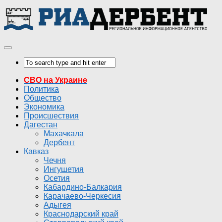
СВО на Украине
Политика
Общество
Экономика
Происшествия
Дагестан
Махачкала
Дербент
Кавказ
Чечня
Ингушетия
Осетия
Кабардино-Балкария
Карачаево-Черкесия
Адыгея
Краснодарский край