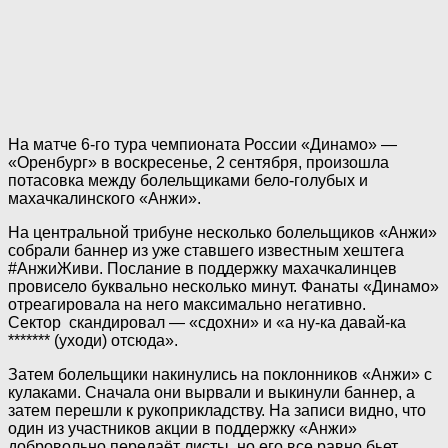
На матче 6-го тура чемпионата России «Динамо» —
«Оренбург» в воскресенье, 2 сентября, произошла
потасовка между болельщиками бело-голубых и
махачкалинского «Анжи».
На центральной трибуне несколько болельщиков «Анжи»
собрали баннер из уже ставшего известным хештега
#АнжиЖиви. Послание в поддержку махачкалинцев
провисело буквально несколько минут. Фанаты «Динамо»
отреагировала на него максимально негативно.
Сектор скандировал — «сдохни» и «а ну-ка давай-ка
******* (уходи) отсюда».
Затем болельщики накинулись на поклонников «Анжи» с
кулаками. Сначала они вырвали и выкинули баннер, а
затем перешли к рукоприкладству. На записи видно, что
один из участников акции в поддержку «Анжи»
добровольно передаёт листы, но его все равно бьет