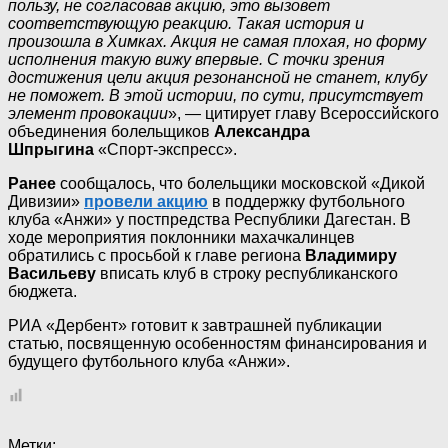
пользу, не согласовав акцию, это вызовет
соответствующую реакцию. Такая история и
произошла в Химках. Акция не самая плохая, но форму
исполнения такую вижу впервые. С точки зрения
достижения цели акция резонансной не станет, клубу
не поможет. В этой истории, по сути, присутствует
элемент провокации
», — цитирует главу Всероссийского
объединения болельщиков
Александра
Шпрыгина
«Спорт-экспресс».
Ранее
сообщалось, что болельщики московской «Дикой
Дивизии»
провели акцию
в поддержку футбольного
клуба «Анжи» у постпредства Республики Дагестан. В
ходе мероприятия поклонники махачкалинцев
обратились с просьбой к главе региона
Владимиру
Васильеву
вписать клуб в строку республиканского
бюджета.
РИА «Дербент» готовит к завтрашней публикации
статью, посвященную особенностям финансирования и
будущего футбольного клуба «Анжи».
Метки: