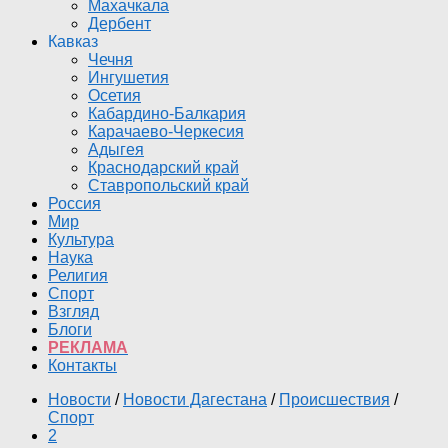
Махачкала
Дербент
Кавказ
Чечня
Ингушетия
Осетия
Кабардино-Балкария
Карачаево-Черкесия
Адыгея
Краснодарский край
Ставропольский край
Россия
Мир
Культура
Наука
Религия
Спорт
Взгляд
Блоги
РЕКЛАМА
Контакты
Новости
/
Новости Дагестана
/
Происшествия
/
Спорт
2