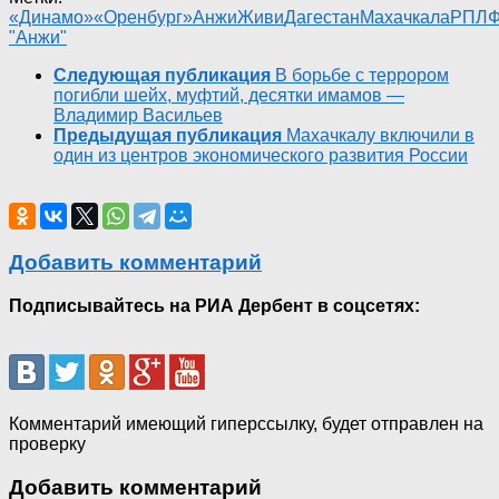
«Динамо»
«Оренбург»
АнжиЖиви
Дагестан
Махачкала
РПЛ
"Анжи"
Следующая публикация
В борьбе с террором
погибли шейх, муфтий, десятки имамов —
Владимир Васильев
Предыдущая публикация
Махачкалу включили в
один из центров экономического развития России
Добавить комментарий
Подписывайтесь на РИА Дербент в соцсетях:
Комментарий имеющий гиперссылку, будет отправлен на
проверку
Добавить комментарий