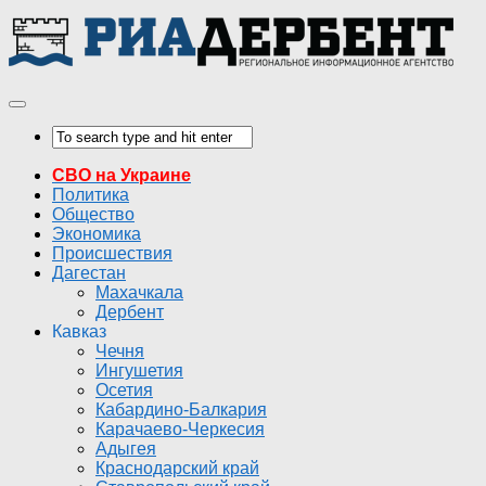
СВО на Украине
Политика
Общество
Экономика
Происшествия
Дагестан
Махачкала
Дербент
Кавказ
Чечня
Ингушетия
Осетия
Кабардино-Балкария
Карачаево-Черкесия
Адыгея
Краснодарский край