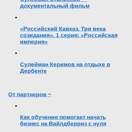
документальный фильм
«Российский Кавказ. Три века
созидания». 1 серия: «Российская
империя»
Сулейман Керимов на отдыхе в
Дербенте
От партнеров ~
Как обучение помогает начать
бизнес на Вайлдберриз с нуля