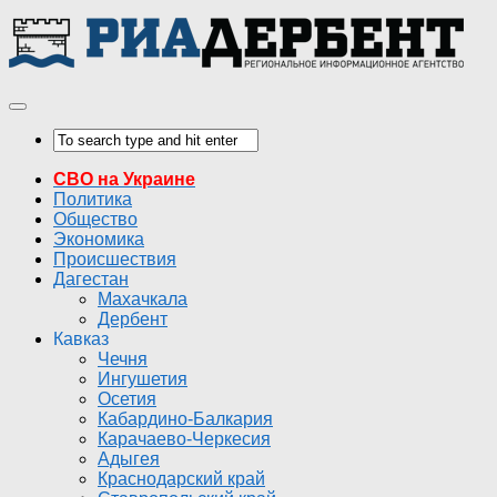
СВО на Украине
Политика
Общество
Экономика
Происшествия
Дагестан
Махачкала
Дербент
Кавказ
Чечня
Ингушетия
Осетия
Кабардино-Балкария
Карачаево-Черкесия
Адыгея
Краснодарский край