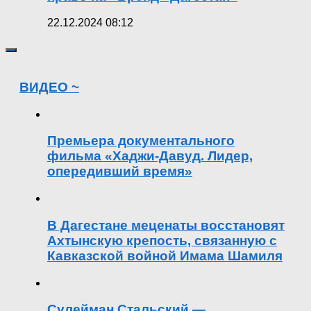
22.12.2024 08:12
ВИДЕО ~
Премьера документального
фильма «Хаджи-Давуд. Лидер,
опередивший время»
В Дагестане меценаты восстановят
Ахтынскую крепость, связанную с
Кавказской войной Имама Шамиля
Сулейман Стальский —