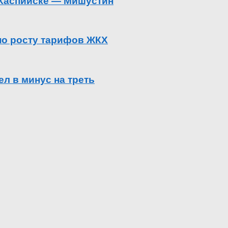
в Каспийске — Мишустин
 по росту тарифов ЖКХ
л в минус на треть