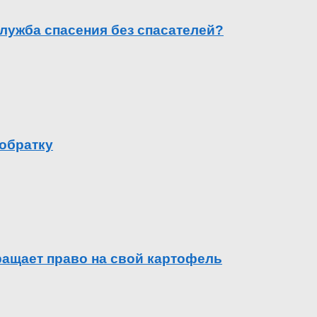
лужба спасения без спасателей?
 обратку
вращает право на свой картофель