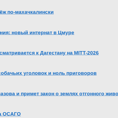
ёж по-махачкалински
ения: новый интернат в Цмуре
сматривается к Дагестану на MITT-2026
 собачьих уголовок и ноль приговоров
азова и примет закон о землях отгонного жив
га ОСАГО