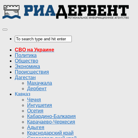
СВО на Украине
Политика
Общество
Экономика
Происшествия
Дагестан
Махачкала
Дербент
Кавказ
Чечня
Ингушетия
Осетия
Кабардино-Балкария
Карачаево-Черкесия
Адыгея
Краснодарский край