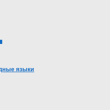
0
одные языки