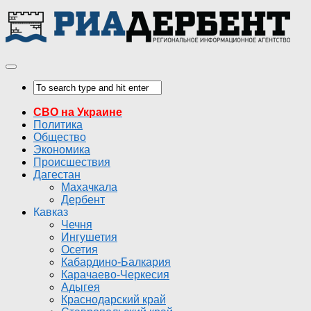
СВО на Украине
Политика
Общество
Экономика
Происшествия
Дагестан
Махачкала
Дербент
Кавказ
Чечня
Ингушетия
Осетия
Кабардино-Балкария
Карачаево-Черкесия
Адыгея
Краснодарский край