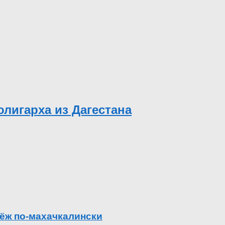
лигарха из Дагестана
ёж по-махачкалински