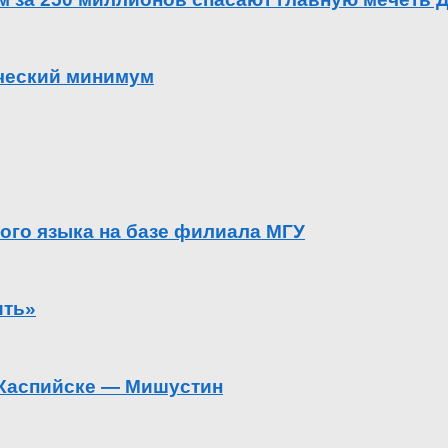
ический минимум
ого языка на базе филиала МГУ
ить»
в Каспийске — Мишустин