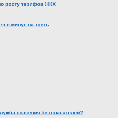
 по росту тарифов ЖКХ
л в минус на треть
лужба спасения без спасателей?