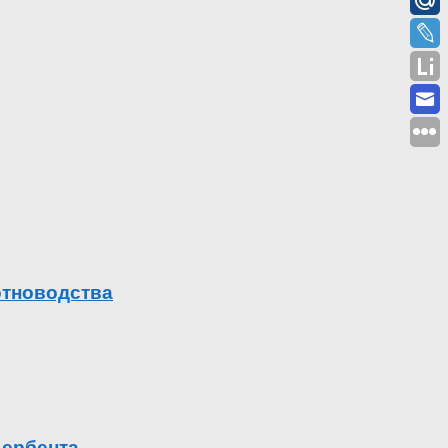
отноводства
Дербента