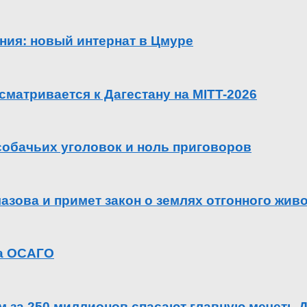
ения: новый интернат в Цмуре
сматривается к Дагестану на MITT-2026
 собачьих уголовок и ноль приговоров
азова и примет закон о землях отгонного жив
га ОСАГО
ем за 250 миллионов спасают главную мечеть 