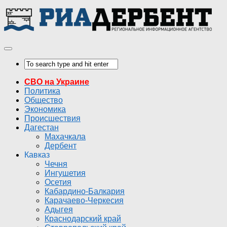
СВО на Украине
Политика
Общество
Экономика
Происшествия
Дагестан
Махачкала
Дербент
Кавказ
Чечня
Ингушетия
Осетия
Кабардино-Балкария
Карачаево-Черкесия
Адыгея
Краснодарский край