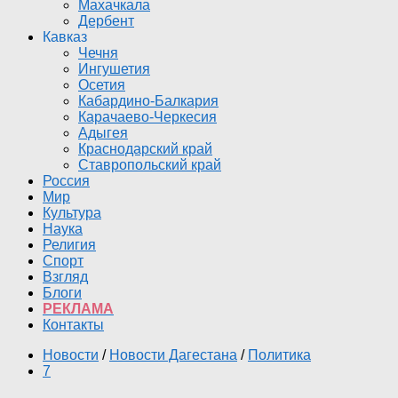
Махачкала
Дербент
Кавказ
Чечня
Ингушетия
Осетия
Кабардино-Балкария
Карачаево-Черкесия
Адыгея
Краснодарский край
Ставропольский край
Россия
Мир
Культура
Наука
Религия
Спорт
Взгляд
Блоги
РЕКЛАМА
Контакты
Новости
/
Новости Дагестана
/
Политика
7