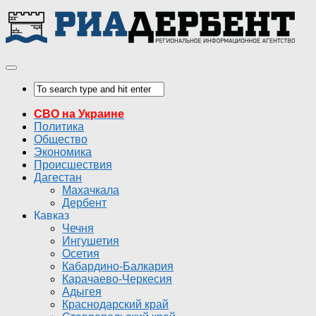
СВО на Украине
Политика
Общество
Экономика
Происшествия
Дагестан
Махачкала
Дербент
Кавказ
Чечня
Ингушетия
Осетия
Кабардино-Балкария
Карачаево-Черкесия
Адыгея
Краснодарский край