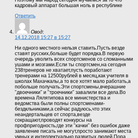
кадровый аппарат большая ноль в республике
Ответить
Овод
:
14.12.2018 15:27 в 15:27
Ни одного местного нельзя ставить.Пусть везде
ставят русских,больше будет порядка.В первую
очередь уволить всех спортсменов со сломанными
ушами и мозгами.Если ты спортсмен,на сегодня
238тренеров не хватает,пусть поработают
тренерами на 12500рублей в месяц,как учителя в
школах Махачкалы,а то все хотят мало работать,а
побольше получать.Эти спортсмены,вчерашние
"двоечники" и "троечники" завалили все дела.Во
времена Лялятипова все министерства и
ведомства были полны спортсменами-
бездкльниками,а сейчас радуюсь,что этих
неандертальцев от спорта,везде
сокращают,проводят конкурсы на
профпригодность,где эти "качки" без ошибок даже
заявление писать не могут,просто занимают места
умных и интеллектуально развитых людей.Пора