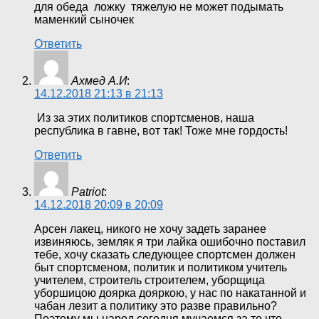
для обеда ложку тяжелую не может подымать
маменкий сыночек
Ответить
Ахмед А.И
:
14.12.2018 21:13 в 21:13
Из за этих политиков спортсменов, наша
республика в гавне, вот так! Тоже мне гордость!
Ответить
Patriot
:
14.12.2018 20:09 в 20:09
Арсен лакец, никого не хочу задеть заранее
извиняюсь, земляк я три лайка ошибочно поставил
тебе, хочу сказать следующее спортсмен должен
быт спортсменом, политик и политиком учитель
учителем, строитель строителем, уборщица
уборшицою доярка дояркою, у нас по накатанной и
чабан лезит а политику это разве правильно?
Поэтому мы народ сегодня мучаемся за то что