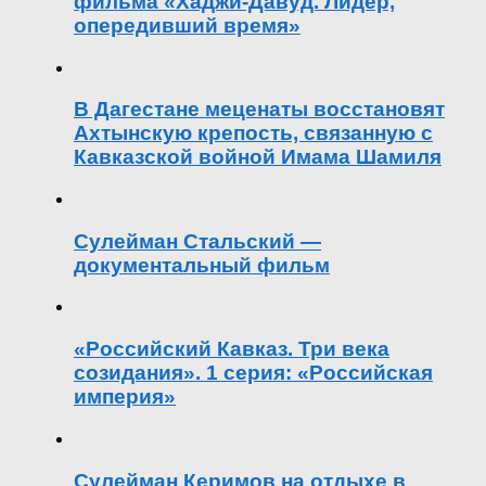
фильма «Хаджи-Давуд. Лидер,
опередивший время»
В Дагестане меценаты восстановят
Ахтынскую крепость, связанную с
Кавказской войной Имама Шамиля
Сулейман Стальский —
документальный фильм
«Российский Кавказ. Три века
созидания». 1 серия: «Российская
империя»
Сулейман Керимов на отдыхе в