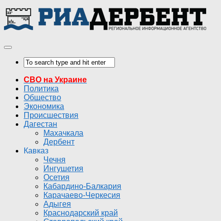
СВО на Украине
Политика
Общество
Экономика
Происшествия
Дагестан
Махачкала
Дербент
Кавказ
Чечня
Ингушетия
Осетия
Кабардино-Балкария
Карачаево-Черкесия
Адыгея
Краснодарский край