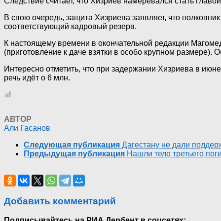
Следствие считает, что Хизриев намеревался стать главой
В свою очередь, защита Хизриева заявляет, что полковник
соответствующий кадровый резерв.
К настоящему времени в окончательной редакции Магомеду
(приготовление к даче взятки в особо крупном размере). 
Интересно отметить, что при задержании Хизриева в июне 
речь идёт о 6 млн.
АВТОР
Али Гасанов
Следующая публикация
Дагестану не дали поддер
Предыдущая публикация
Нашли тело третьего пог
Добавить комментарий
Подписывайтесь на РИА Дербент в соцсетях: