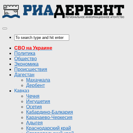
СВО на Украине
Политика
Общество
Экономика
Происшествия
Дагестан
Махачкала
Дербент
Кавказ
Чечня
Ингушетия
Осетия
Кабардино-Балкария
Карачаево-Черкесия
Адыгея
Краснодарский край