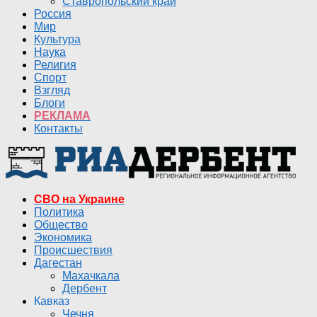
Ставропольский край
Россия
Мир
Культура
Наука
Религия
Спорт
Взгляд
Блоги
РЕКЛАМА
Контакты
СВО на Украине
Политика
Общество
Экономика
Происшествия
Дагестан
Махачкала
Дербент
Кавказ
Чечня