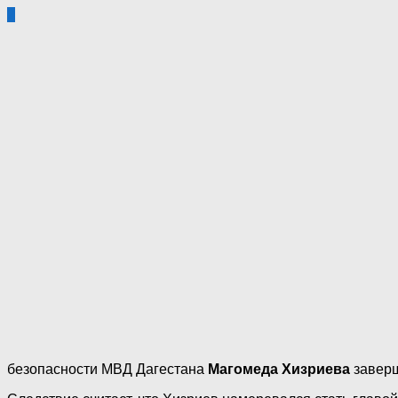
2
безопасности МВД Дагестана
Магомеда Хизриева
заверш