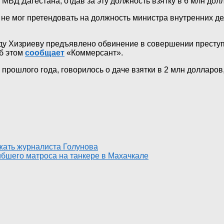
 МВД Дагестана, отдав за эту должность взятку в 6 млн до
 не мог претендовать на должность министра внутренних де
 Хизриеву предъявлено обвинение в совершении преступлени
Об этом
сообщает
«Коммерсант».
прошлого года, говорилось о даче взятки в 2 млн долларов,
жать журналиста Голунова
ибшего матроса на танкере в Махачкале