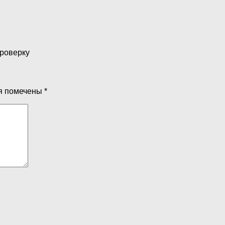
проверку
я помечены
*