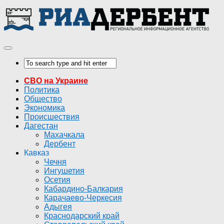
СВО на Украине
Политика
Общество
Экономика
Происшествия
Дагестан
Махачкала
Дербент
Кавказ
Чечня
Ингушетия
Осетия
Кабардино-Балкария
Карачаево-Черкесия
Адыгея
Краснодарский край