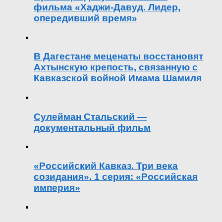
фильма «Хаджи-Давуд. Лидер,
опередивший время»
В Дагестане меценаты восстановят
Ахтынскую крепость, связанную с
Кавказской войной Имама Шамиля
Сулейман Стальский —
документальный фильм
«Российский Кавказ. Три века
созидания». 1 серия: «Российская
империя»