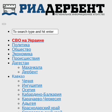
СВО на Украине
Политика
Общество
Экономика
Происшествия
Дагестан
Махачкала
Дербент
Кавказ
Чечня
Ингушетия
Осетия
Кабардино-Балкария
Карачаево-Черкесия
Адыгея
Краснодарский край