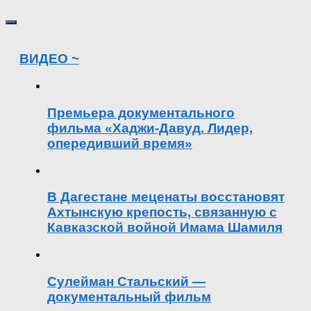
ВИДЕО ~
Премьера документального
фильма «Хаджи-Давуд. Лидер,
опередивший время»
В Дагестане меценаты восстановят
Ахтынскую крепость, связанную с
Кавказской войной Имама Шамиля
Сулейман Стальский —
документальный фильм