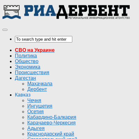
СВО на Украине
Политика
Общество
Экономика
Происшествия
Дагестан
Махачкала
Дербент
Кавказ
Чечня
Ингушетия
Осетия
Кабардино-Балкария
Карачаево-Черкесия
Адыгея
Краснодарский край