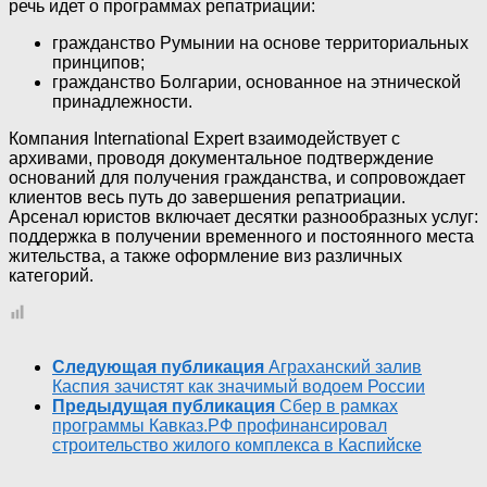
речь идет о программах репатриации:
гражданство Румынии на основе территориальных
принципов;
гражданство Болгарии, основанное на этнической
принадлежности.
Компания International Expert взаимодействует с
архивами, проводя документальное подтверждение
оснований для получения гражданства, и сопровождает
клиентов весь путь до завершения репатриации.
Арсенал юристов включает десятки разнообразных услуг:
поддержка в получении временного и постоянного места
жительства, а также оформление виз различных
категорий.
Следующая публикация
Аграханский залив
Каспия зачистят как значимый водоем России
Предыдущая публикация
Сбер в рамках
программы Кавказ.РФ профинансировал
строительство жилого комплекса в Каспийске