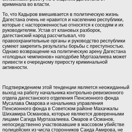
криминала во власти.
То, что Кадыров вмешивается в политическую жизнь
Дагестана очень не нравится и населению республики,
которые с настороженностью относятся к соседям и их
руководителям. Устав от клановых разборок,
дагестанский народ рассчитывал, что
правоохранительные органы и руководство республики
сумеют закрепить результаты борьбы с преступностью.
Однако возвращение на политическую арену Дагестана
«голодных чемпионов» наподобие Муртазалиева может
привести к очередному приросту криминальной
активности.
Подтверждением этой тенденции является неожиданный
выход на работу начальника контрольно-ревизионного
отдела дагестанского отделения Пенсионного фонда
Мусалава Омарова и начальника управления
Пенсионного фонда в Советском районе Махачкалы
Шихамира Османова, которые являются доверенными
лицами Сагида Муртазалиева. Омаров и Османов,
непосредственно участвовавшие в массовом убийстве
полицейских из числа сторонников Саида Амирова, не