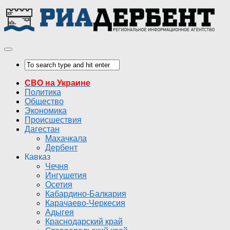
СВО на Украине
Политика
Общество
Экономика
Происшествия
Дагестан
Махачкала
Дербент
Кавказ
Чечня
Ингушетия
Осетия
Кабардино-Балкария
Карачаево-Черкесия
Адыгея
Краснодарский край