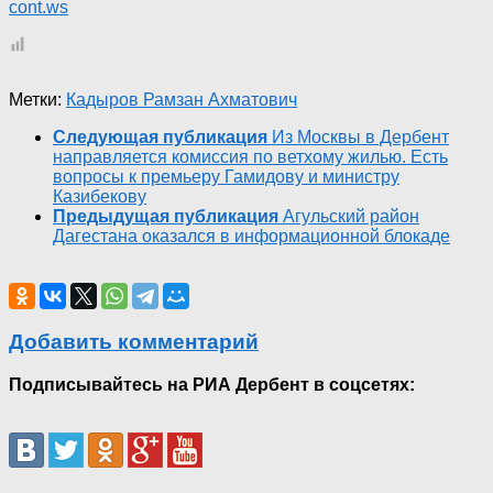
cont.ws
Метки:
Кадыров Рамзан Ахматович
Следующая публикация
Из Москвы в Дербент
направляется комиссия по ветхому жилью. Есть
вопросы к премьеру Гамидову и министру
Казибекову
Предыдущая публикация
Агульский район
Дагестана оказался в информационной блокаде
Добавить комментарий
Подписывайтесь на РИА Дербент в соцсетях: