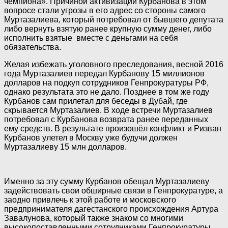
чемпиона». Причиной активизации Курбанова в этом
вопросе стали угрозы в его адрес со стороны самого
Муртазалиева, который потребовал от бывшего депутата
либо вернуть взятую ранее крупную сумму денег, либо
исполнить взятые вместе с деньгами на себя
обязательства.
Желая избежать уголовного преследования, весной 2016
года Муртазалиев передал Курбанову 15 миллионов
долларов на подкуп сотрудников Генпрокуратуры РФ,
однако результата это не дало. Позднее в том же году
Курбанов сам прилетал для беседы в Дубай, где
скрывается Муртазалиев. В ходе встречи Муртазалиев
потребовал с Курбанова возврата ранее переданных
ему средств. В результате произошёл конфликт и Ризван
Курбанов улетел в Москву уже будучи должен
Муртазалиеву 15 млн долларов.
Именно за эту сумму Курбанов обещал Муртазалиеву
задействовать свои обширные связи в Генпрокуратуре, а
заодно привлечь к этой работе и московского
предпринимателя дагестанского происхождения Артура
Завалунова, который также знаком со многими
высокопоставленными сотрудниками Генпрокуратуры.