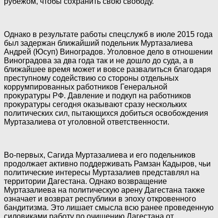
рубежом, чтобы сохранить свою свободу.
Однако в результате работы спецслужб в июле 2015 года
был задержан ближайший подельник Муртазалиева
Андрей (Юсуп) Виноградов. Уголовное дело в отношении
Виноградова за два года так и не дошло до суда, а в
ближайшее время может и вовсе развалиться благодаря
преступному содействию со стороны отдельных
коррумпированных работников Генеральной
прокуратуры РФ. Давление и подкуп на работников
прокуратуры сегодня оказывают сразу нескольких
политических сил, пытающихся добиться освобождения
Муртазалиева от уголовной ответственности.
Во-первых, Сагида Муртазалиева и его подельников
продолжает активно поддерживать Рамзан Кадыров, чьи
политические интересы Муртазалиев представлял на
территории Дагестана. Однако возвращение
Муртазалиева на политическую арену Дагестана также
означает и возврат республики в эпоху откровенного
бандитизма. Это лишает смысла всю ранее проведенную
силовиками работу по очищению Дагестана от