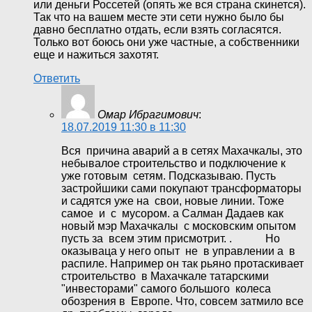
или деньги Россетей (опять же вся страна скинется).
Так что на вашем месте эти сети нужно было бы
давно бесплатно отдать, если взять согласятся.
Только вот боюсь они уже частные, а собственники
еще и нажиться захотят.
Ответить
Омар Ибрагимович
:
18.07.2019 11:30 в 11:30
Вся причина аварий а в сетях Махачкалы, это
небывалое строительство и подключение к
уже готовым сетям. Подсказываю. Пусть
застройшики сами покупают трансформаторы
и садятся уже на свои, новые линии. Тоже
самое и с мусором. а Салман Дадаев как
новый мэр Махачкалы с московским опытом
пусть за всем этим присмотрит. . Но
оказываца у него опыт не в управлении а в
распиле. Например он так рьяно протаскивает
строительство в Махачкале татарскими
"инвесторами" самого большого колеса
обозрения в Европе. Что, совсем затмило все