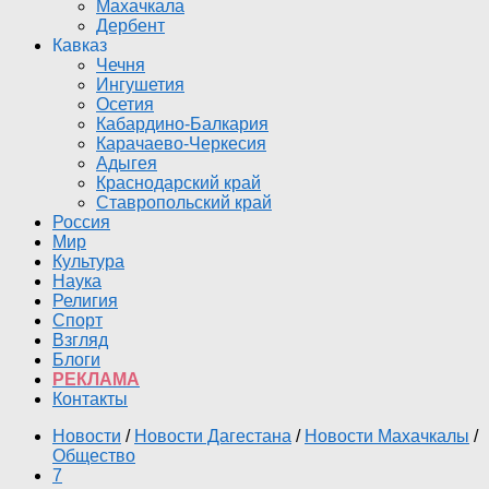
Махачкала
Дербент
Кавказ
Чечня
Ингушетия
Осетия
Кабардино-Балкария
Карачаево-Черкесия
Адыгея
Краснодарский край
Ставропольский край
Россия
Мир
Культура
Наука
Религия
Спорт
Взгляд
Блоги
РЕКЛАМА
Контакты
Новости
/
Новости Дагестана
/
Новости Махачкалы
/
Общество
7