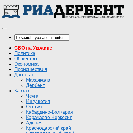
СВО на Украине
Политика
Общество
Экономика
Происшествия
Дагестан
Махачкала
Дербент
Кавказ
Чечня
Ингушетия
Осетия
Кабардино-Балкария
Карачаево-Черкесия
Адыгея
Краснодарский край