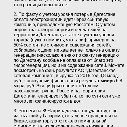
то и разницы большой нет.
2. По факту с учетом уровня потерь в Дагестане
оплата электроэнергии идет через сбытовую
компанию, принадлежащую Россетям. С учетом
воровства электроэнергии и неплатежей на
территории Дагестана, а также с учетом уровня
тарифа (нужно помнить, что тариф примерно на
50% состоит из стоимости содержания сетей),
собираемых денег не хватает не только на оплату
генерации (насколько я знаю по факту генерацию
по Дагестану вообще не оплачивают, благо это
гидрогенерация), но и на содержание сетей. Можете
посмотреть на фин. результат АО "Дагестанская
сетевая компания", выручка за 2018 год 3,8 млрд.
руб., совокупный финансовый результат
минус
6,8
млрд. руб. Эти цифры говорят об одном,
нахождение группы Россети на территории
Дагестана генерирует убытки, т.е. по сути сети уже
много лет финансируются в долг.
3. Россети на 89% принадлежат государству, ещё
часть акций у Газпрома, остальное вращается на
бирже, акции торгуются около номинальной
стоимости, т.к. их доходность очень низкая, при