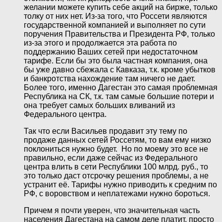
желании можете купить себе акций на бирже, только
толку от них нет. Из-за того, что Россети являются
государственной компанией и выполняет по сути
поручения Правительства и Президента РФ, только
из-за этого и продолжается эта работа по
поддержанию Ваших сетей при недостаточном
тарифе. Если бы это была частная компания, она
бы уже давно сбежала с Кавказа, т.к. кроме убытков
и банкротства нахождение там ничего не дает.
Более того, именно Дагестан это самая проблемная
Республика на СК, т.к. там самые большие потери и
она требует самых больших вливаний из
Федерального центра.
Так что если Васильев продавит эту тему по
продаже данных сетей Россетям, то вам ему низко
поклониться нужно будет. Но по моему это все не
правильно, если даже сейчас из Федерального
центра влить в сети Республики 100 млрд. руб., то
это только даст отсрочку решения проблемы, а не
устранит её. Тарифы нужно приводить к средним по
РФ, с воровством и неплатежами нужно бороться.
Причем я почти уверен, что значительная часть
населения Дагестана на самом деле платит, просто