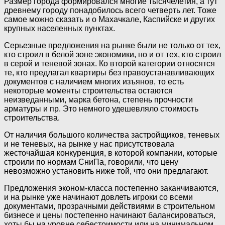
Размер города формировался многие тысячелетия, а тут
древнему городу понадобилось всего четверть лет. Тоже
самое можно сказать и о Махачкале, Каспийске и других
крупных населенных пунктах.
Серьезные предложения на рынке были не только от тех,
кто строил в белой зоне экономики, но и от тех, кто строил
в серой и теневой зонах. Ко второй категории относятся
те, кто предлагал квартиры без правоустанавливающих
документов с наличием многих изъянов, то есть
некоторые моменты строительства остаются
неизведанными, марка бетона, степень прочности
арматуры и пр. Это немного удешевляло стоимость
строительства.
От наличия большого количества застройщиков, теневых
и не теневых, на рынке у нас присутствовала
жесточайшая конкуренция, в которой компании, которые
строили по нормам СниПа, говорили, что цену
невозможно установить ниже той, что они предлагают.
Предложения эконом-класса постепенно заканчиваются,
и на рынке уже начинают довлеть игроки со всеми
документами, прозрачными действиями в строительном
бизнесе и цены постепенно начинают балансироваться,
хоты бы на уровне себестоимости или на минимальном