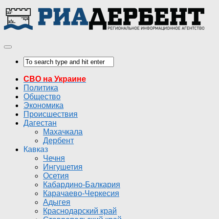
СВО на Украине
Политика
Общество
Экономика
Происшествия
Дагестан
Махачкала
Дербент
Кавказ
Чечня
Ингушетия
Осетия
Кабардино-Балкария
Карачаево-Черкесия
Адыгея
Краснодарский край