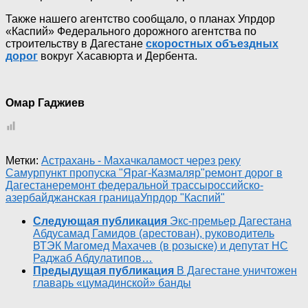
Также нашего агентство сообщало, о планах Упрдор
«Каспий» Федерального дорожного агентства по
строительству в Дагестане
скоростных объездных
дорог
вокруг Хасавюрта и Дербента.
Омар Гаджиев
Метки:
Астрахань - Махачкала
мост через реку
Самур
пункт пропуска "Яраг-Казмаляр"
ремонт дорог в
Дагестане
ремонт федеральной трассы
российско-
азербайджанская граница
Упрдор "Каспий"
Следующая публикация
Экс-премьер Дагестана
Абдусамад Гамидов (арестован), руководитель
ВТЭК Магомед Махачев (в розыске) и депутат НС
Раджаб Абдулатипов…
Предыдущая публикация
В Дагестане уничтожен
главарь «цумадинской» банды