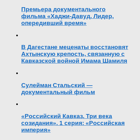
Премьера документального
фильма «Хаджи-Давуд. Лидер,
опередивший время»
В Дагестане меценаты восстановят
Ахтынскую крепость, связанную с
Кавказской войной Имама Шамиля
Сулейман Стальский —
документальный фильм
«Российский Кавказ. Три века
созидания». 1 серия: «Российская
империя»