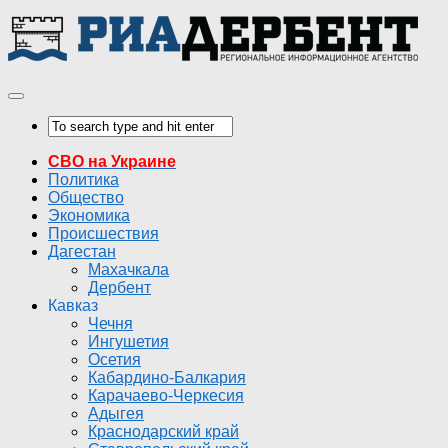
СВО на Украине
Политика
Общество
Экономика
Происшествия
Дагестан
Махачкала
Дербент
Кавказ
Чечня
Ингушетия
Осетия
Кабардино-Балкария
Карачаево-Черкесия
Адыгея
Краснодарский край