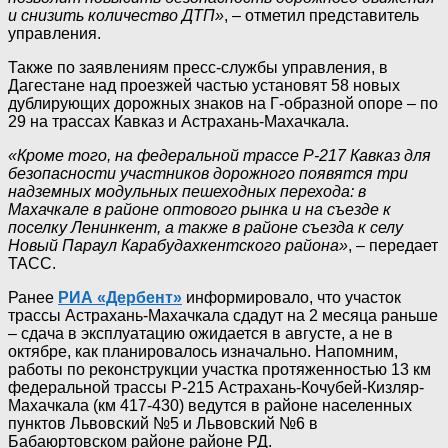
и снизить количество ДТП»
, – отметил представитель
управления.
Также по заявлениям пресс-службы управления, в
Дагестане над проезжей частью установят 58 новых
дублирующих дорожных знаков на Г-образной опоре – по
29 на трассах Кавказ и Астрахань-Махачкала.
«Кроме того, на федеральной трассе Р-217 Кавказ для
безопасности участников дорожного появятся три
надземных модульных пешеходных перехода: в
Махачкале в районе оптового рынка и на съезде к
поселку Ленинкент, а также в районе съезда к селу
Новый Параул Карабудахкентского района»
, – передает
ТАСС.
Ранее
РИА «Дербент»
информировало, что участок
трассы Астрахань-Махачкала сдадут на 2 месяца раньше
– сдача в эксплуатацию ожидается в августе, а не в
октябре, как планировалось изначально. Напомним,
работы по реконструкции участка протяженностью 13 км
федеральной трассы P-215 Астрахань-Кочубей-Кизляр-
Махачкала (км 417-430) ведутся в районе населенных
пунктов Львовский №5 и Львовский №6 в
Бабаюртовском районе районе РД.