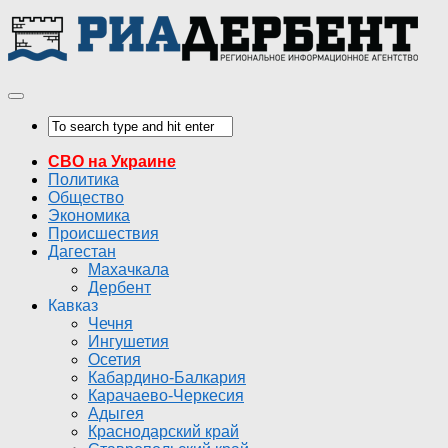
СВО на Украине
Политика
Общество
Экономика
Происшествия
Дагестан
Махачкала
Дербент
Кавказ
Чечня
Ингушетия
Осетия
Кабардино-Балкария
Карачаево-Черкесия
Адыгея
Краснодарский край