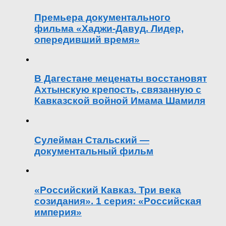
Премьера документального
фильма «Хаджи-Давуд. Лидер,
опередивший время»
В Дагестане меценаты восстановят
Ахтынскую крепость, связанную с
Кавказской войной Имама Шамиля
Сулейман Стальский —
документальный фильм
«Российский Кавказ. Три века
созидания». 1 серия: «Российская
империя»