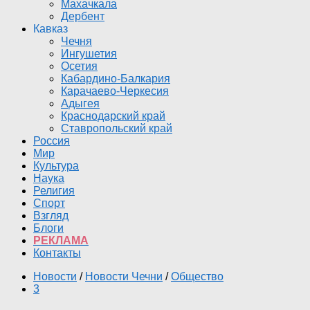
Махачкала
Дербент
Кавказ
Чечня
Ингушетия
Осетия
Кабардино-Балкария
Карачаево-Черкесия
Адыгея
Краснодарский край
Ставропольский край
Россия
Мир
Культура
Наука
Религия
Спорт
Взгляд
Блоги
РЕКЛАМА
Контакты
Новости
/
Новости Чечни
/
Общество
3