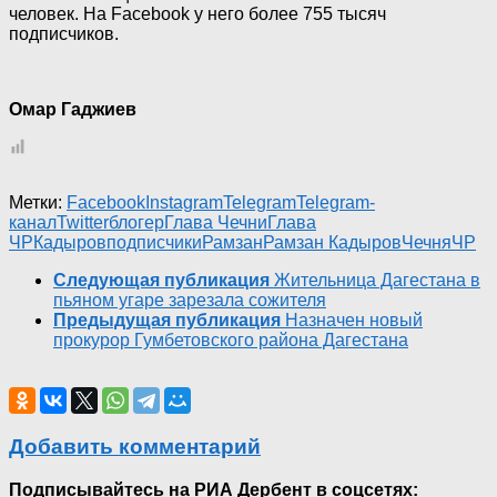
человек. На Facebook у него более 755 тысяч
подписчиков.
Омар Гаджиев
Метки:
Facebook
Instagram
Telegram
Telegram-
канал
Twitter
блогер
Глава Чечни
Глава
ЧР
Кадыров
подписчики
Рамзан
Рамзан Кадыров
Чечня
ЧР
Следующая публикация
Жительница Дагестана в
пьяном угаре зарезала сожителя
Предыдущая публикация
Назначен новый
прокурор Гумбетовского района Дагестана
Добавить комментарий
Подписывайтесь на РИА Дербент в соцсетях: