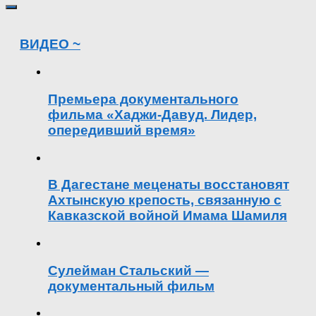
ВИДЕО ~
Премьера документального
фильма «Хаджи-Давуд. Лидер,
опередивший время»
В Дагестане меценаты восстановят
Ахтынскую крепость, связанную с
Кавказской войной Имама Шамиля
Сулейман Стальский —
документальный фильм