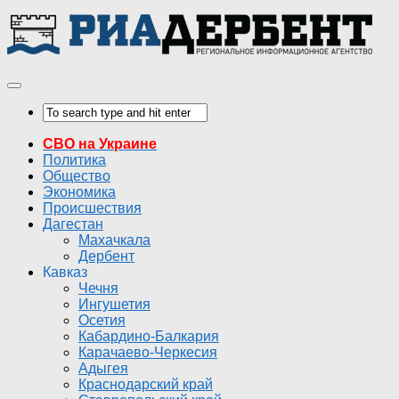
СВО на Украине
Политика
Общество
Экономика
Происшествия
Дагестан
Махачкала
Дербент
Кавказ
Чечня
Ингушетия
Осетия
Кабардино-Балкария
Карачаево-Черкесия
Адыгея
Краснодарский край