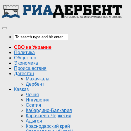
СВО на Украине
Политика
Общество
Экономика
Происшествия
Дагестан
Махачкала
Дербент
Кавказ
Чечня
Ингушетия
Осетия
Кабардино-Балкария
Карачаево-Черкесия
Адыгея
Краснодарский край