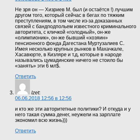
Не зря он — Хизриев М. был (и остаётся !) лучшим
другом того, который сейчас в бегах по тяжким
преступлениям, в том числе из-за доказанных
связей с бандподпольем известного криминального
авторитета, с кличкой «голодный», он-же
«олимпионик», он-же бывший «хозяин»
пенсионного фонда Дагестана Муртузалиев С.
Имея несколько крупных рынков в Махачкале,
Хасавюрте, в Кизляре и т.д, которые в народе
назывались цумадинские ничего не стоило бы
«занять» эти 6 мл$.
Ответить
Izet
:
06.06.2018 12:56 в 12:56
и кто же эти авторитетные политики? И откуда и у
него такая сумма денег, неужели на зарплате
экономил всю жизнь)))
Ответить