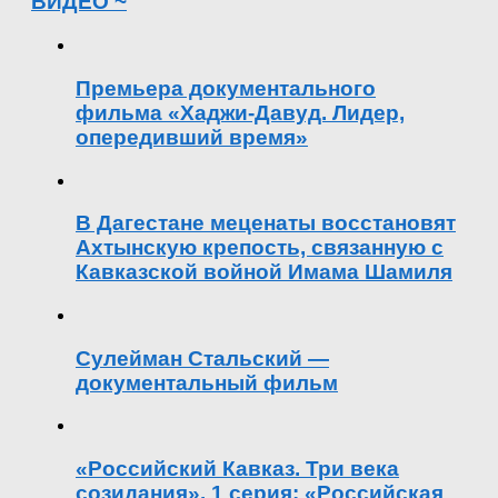
ВИДЕО ~
Премьера документального
фильма «Хаджи-Давуд. Лидер,
опередивший время»
В Дагестане меценаты восстановят
Ахтынскую крепость, связанную с
Кавказской войной Имама Шамиля
Сулейман Стальский —
документальный фильм
«Российский Кавказ. Три века
созидания». 1 серия: «Российская