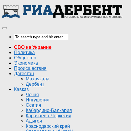
СВО на Украине
Политика
Общество
Экономика
Происшествия
Дагестан
Махачкала
Дербент
Кавказ
Чечня
Ингушетия
Осетия
Кабардино-Балкария
Карачаево-Черкесия
Адыгея
Краснодарский край