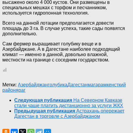
высажено около 4 000 кустов. Они размещены в
специальных мешках с торфом и песчанником,
используется гидропонная технология.
Всего на данной лотации предполагается довести
площадь до 3 га. В случае успеха, такие сады появятся
дополнительно.
Сам фермер выращивает голубику веще и в
Азербайджане. А в Дагестане наиболее подходящий
климат — именно в данной, довольно влажной,
местности на границе с соседним государством.
Метки:
Азербайджан
голубика
Дагестан
магарамкенсткий
район
яраг
Следующая публикация
На Северном Кавказе
стали чаще платить дистанционно за услуги ЖКХ
Предыдущая публикация
Астрахань опережает
Дагестан в торговле с Азербайджаном