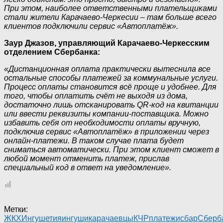
При этом, наиболее ответственными плательщиками
стали жители Карачаево-Черкесии – там больше всего
клиентов подключили сервис «Автоплатёж».
Заур Джазов, управляющий Карачаево-Черкесским
отделением Сбербанка:
«Дистанционная оплата практически вытеснила все
остальные способы платежей за коммунальные услуги.
Процесс оплаты становится всё проще и удобнее. Для
того, чтобы оплатить счёт не выходя из дома,
достаточно лишь отсканировать QR-код на квитанции
или ввести реквизиты компании-поставщика. Можно
избавить себя от необходимости оплаты вручную,
подключив сервис «Автоплатёж» в приложении через
онлайн-платежи. В таком случае плата будет
сниматься автоматически. При этом клиент сможет в
любой момент отменить платеж, прислав
специальный код в ответ на уведомление».
Метки:
ЖКХ
Ингушетия
ингуши
карачаевцы
КЧР
платежи
сбар
Сберб