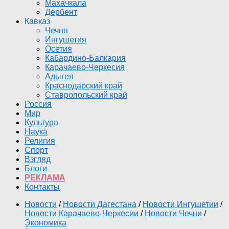
Махачкала
Дербент
Кавказ
Чечня
Ингушетия
Осетия
Кабардино-Балкария
Карачаево-Черкесия
Адыгея
Краснодарский край
Ставропольский край
Россия
Мир
Культура
Наука
Религия
Спорт
Взгляд
Блоги
РЕКЛАМА
Контакты
Новости
/
Новости Дагестана
/
Новости Ингушетии
/
Новости Карачаево-Черкесии
/
Новости Чечни
/
Экономика