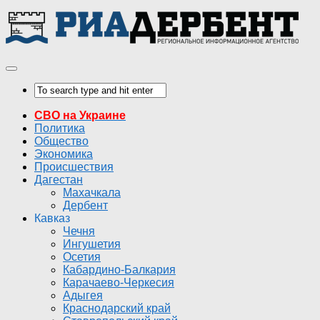
СВО на Украине
Политика
Общество
Экономика
Происшествия
Дагестан
Махачкала
Дербент
Кавказ
Чечня
Ингушетия
Осетия
Кабардино-Балкария
Карачаево-Черкесия
Адыгея
Краснодарский край