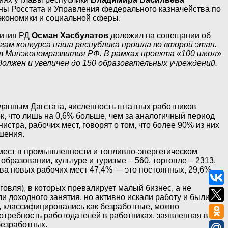
аны Росстата и Управления федерального казначейства по
 экономики и социальной сферы.
вития РД
Осман Хасбулатов
доложил на совещании об
ам конкурса наша республика прошла во второй этап.
 Минэкономразвития РФ. В рамках проекта «100 школ»
олжен и увеличен до 150 образовательных учреждений.
 данным Дагстата, численность штатных работников
ек, что лишь на 0,6% больше, чем за аналогичный период
истра, рабочих мест, говорят о том, что более 90% из них
шения.
х мест в промышленности и топливно-энергетическом
образовании, культуре и туризме – 560, торговле – 2313,
ства новых рабочих мест 47,4% — это постоянных, 29,6% —
рговля), в которых превалирует малый бизнес, а не
ли доходного занятия, но активно искали работу и были
а, классифицировались как безработные, можно
отребность работодателей в работниках, заявленная в
безработных.