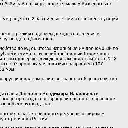
й объём работ осуществляется малым бизнесом, что
. метров, что в 2 раза меньше, чем за соответствующий
связан с резким падением доходов населения и
и руководства Дагестана.
ейства по РД об итогах исполнения им полномочий по
 рублей и сумма нарушений требований бюджетного
 итогам проверок соблюдения законодательства в 2018
что по 97 проверкам и ревизиям направлено 107
ратуры.
тикоррупционная кампания, вызвавшая общероссийский
ды главы Дагестана
Владимира Васильева
и
ого центра, задача возвращения региона в правовое
сменой его руководства.
больших запасах природных ресурсов, о широком
угих регионов России.