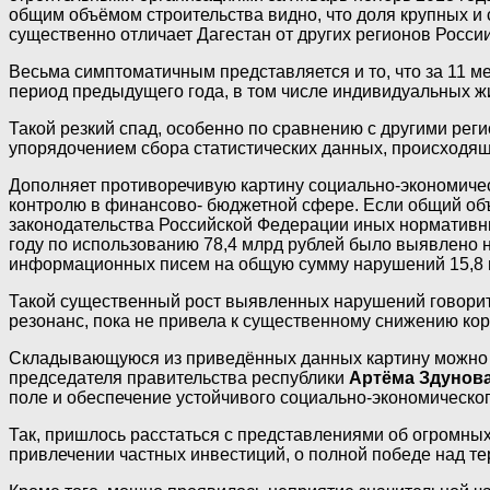
общим объёмом строительства видно, что доля крупных и
существенно отличает Дагестан от других регионов России
Весьма симптоматичным представляется и то, что за 11 ме
период предыдущего года, в том числе индивидуальных жил
Такой резкий спад, особенно по сравнению с другими реги
упорядочением сбора статистических данных, происходяще
Дополняет противоречивую картину социально-экономиче
контролю в финансово- бюджетной сфере. Если общий объ
законодательства Российской Федерации иных нормативных
году по использованию 78,4 млрд рублей было выявлено н
информационных писем на общую сумму нарушений 15,8 м
Такой существенный рост выявленных нарушений говорит 
резонанс, пока не привела к существенному снижению кор
Складывающуюся из приведённых данных картину можно о
председателя правительства республики
Артёма Здунов
поле и обеспечение устойчивого социально-экономическог
Так, пришлось расстаться с представлениями об огромных
привлечении частных инвестиций, о полной победе над те