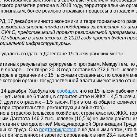
ского развития региона в 2018 году, территориальные орг
м признакам, более реально отражают процессы в отраслях
РД, 17 декабря министр экономики и территориального раз
оизводительность труда и поддержка занятости» по итог
 СКФО, представивший проект региональной программы в
2 уборные в этих школах. В 2019 году проект будет прод
 социальной инфраструктуры»
.
в удалось создать в Дагестане 15 тысяч рабочих мест».
зитивных результатах курируемых программ. Между тем, по
в январе – сентябре 2018 года составила 272,6 тыс. челов
оторые в сравнении с 15 тысячами созданных, по словам мин
ю которой органы государственной власти имеют мало отно
 14 декабря, Хасбулатов
сообщил
, что из 15 тысяч рабочи
 чуть меньше 6 тысяч, в строительстве и ЖКХ – 4,5 тысячи, 
, других отраслях – 1,5 тысяч. При этом из общего количе
при строительстве, реконструкции объектов).
но в отраслях (сельское хозяйство, строительство, ЖКХ, то
ным Дагстата 146,2 тыс. человек (10,5%) не имели работы и
тветствии с методологией Международной Организации Труд
рынке труда. Она
подтверждается
ещё данными о том, что п
ек при численности зарегистрированных в них 23,4 тысячи 