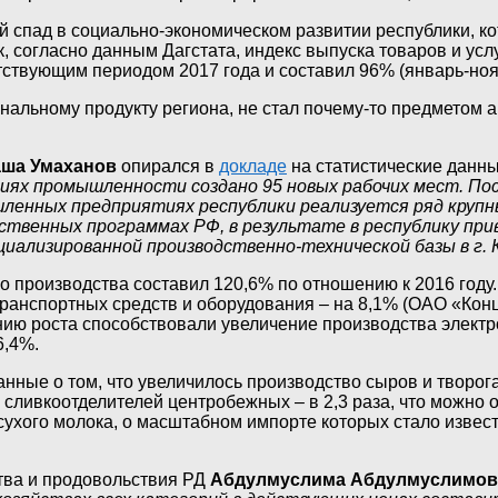
 спад в социально-экономическом развитии республики, ко
, согласно данным Дагстата, индекс выпуска товаров и усл
ствующим периодом 2017 года и составил 96% (январь-ноябр
иональному продукту региона, не стал почему-то предметом
аша Умаханов
опирался в
докладе
на статистические данны
ятиях промышленности создано 95 новых рабочих мест. П
шленных предприятиях республики реализуется ряд круп
ственных программах РФ, в результате в республику прив
иализированной производственно-технической базы в г. 
 производства составил 120,6% по отношению к 2016 году.
транспортных средств и оборудования – на 8,1% (ОАО «Кон
ию роста способствовали увеличение производства электроэ
6,4%.
ные о том, что увеличилось производство сыров и творога
в сливкоотделителей центробежных – в 2,3 раза, что можно
 сухого молока, о масштабном импорте которых стало изве
тва и продовольствия РД
Абдулмуслима Абдулмуслимов