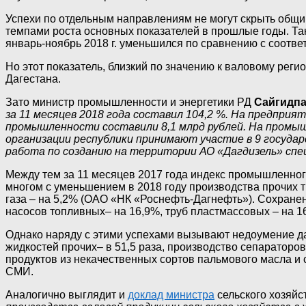
Успехи по отдельным направлениям не могут скрыть общий
темпами роста основных показателей в прошлые годы. Так
январь-ноябрь 2018 г. уменьшился по сравнению с соответ
Но этот показатель, близкий по значению к валовому рег
Дагестана.
Зато министр промышленности и энергетики РД
Сайгидп
за 11 месяцев 2018 года составил 104,2 %. На предпри
промышленности составили 8,1 млрд рублей. На промы
организации республики принимают участие в 9 государ
работа по созданию на территории АО «Дагдизель» спец
Между тем за 11 месяцев 2017 года индекс промышленного
многом с уменьшением в 2018 году производства прочих 
газа – на 5,2% (ОАО «НК «Роснефть-Дагнефть»). Сохранен
насосов топливных– на 16,9%, труб пластмассовых – на 1
Однако наряду с этими успехами вызывают недоумение дан
жидкостей прочих– в 51,5 раза, производство сепараторо
продуктов из некачественных сортов пальмового масла и
СМИ.
Аналогично выглядит и
доклад министра
сельского хозяйс