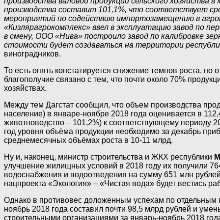
производства валовой продукции сельского хозяйства в 
производства составит 101,1%, что соответствует сре
мероприятий по содействию импортозамещению в агро
«Кизлярагрокомплекс» ввел в эксплуатацию завод по пе
в смену, ООО «Нива» построило завод по калибровке зе
стоимости будет создаваться на территории республи
виноградников.
То есть опять констатируется снижение темпов роста, но
благополучие связано с тем, что почти около 70% продук
хозяйствах.
Между тем Дагстат сообщил, что объем производства прод
население) в январе-ноябре 2018 года оценивается в 112,
животноводство – 101,2%) к соответствующему периоду 201
год уровня объёма продукции необходимо за декабрь приб
среднемесячных объёмах роста в 10-11 млрд.
Ну и, наконец, министр строительства и ЖКХ республики
М
улучшение жилищных условий в 2018 году их получили 764
водоснабжения и водоотведения на сумму 651 млн рублей 
нацпроекта «Экология» – «Чистая вода» будет вестись раб
Однако в противовес доложенным успехам по отдельным п
ноябрь 2018 года составил почти 98,5 млрд рублей и ум
строительными организациями за январь-ноябрь 2018 года