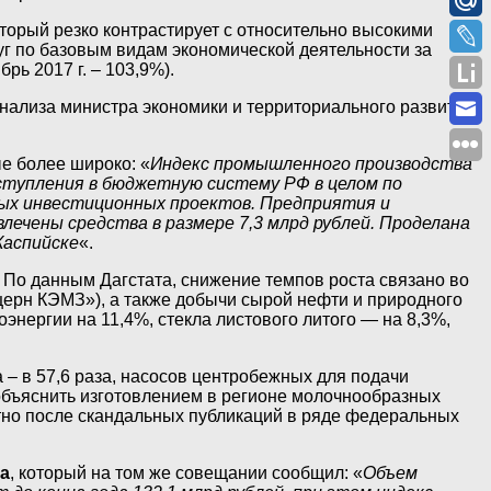
торый резко контрастирует с относительно высокими
уг по базовым видам экономической деятельности за
ь 2017 г. – 103,9%).
 анализа министра экономики и территориального развития
е более широко: «
Индекс промышленного производства
оступления в бюджетную систему РФ в целом по
ных инвестиционных проектов. Предприятия и
лечены средства в размере 7,3 млрд рублей. Проделана
Каспийске
«.
 По данным Дагстата, снижение темпов роста связано во
церн КЭМЗ»), а также добычи сырой нефти и природного
нергии на 11,4%, стекла листового литого — на 8,3%,
 – в 57,6 раза, насосов центробежных для подачи
 объяснить изготовлением в регионе молочнообразных
стно после скандальных публикаций в ряде федеральных
а
, который на том же совещании сообщил: «
Объем