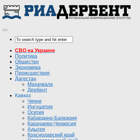
СВО на Украине
Политика
Общество
Экономика
Происшествия
Дагестан
Махачкала
Дербент
Кавказ
Чечня
Ингушетия
Осетия
Кабардино-Балкария
Карачаево-Черкесия
Адыгея
Краснодарский край