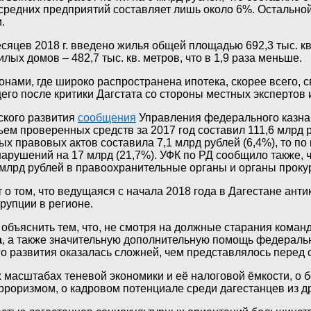
 средних предприятий составляет лишь около 6%. Остально
.
сяцев 2018 г. введено жилья общей площадью 692,3 тыс. кв
ых домов – 482,7 тыс. кв. метров, что в 1,9 раза меньше.
онами, где широко распространена ипотека, скорее всего, 
го после критики Дагстата со стороны местных экспертов 
ского развития
сообщения
Управления федерального казнач
ем проверенных средств за 2017 год составил 111,6 млрд
 правовых актов составила 7,1 млрд рублей (6,4%), то по
арушений на 17 млрд (21,7%). УФК по РД сообщило также, 
лрд рублей в правоохранительные органы и органы проку
о том, что ведущаяся с начала 2018 года в Дагестане ан
рупции в регионе.
бъяснить тем, что, не смотря на должные старания коман
а
, а также значительную дополнительную помощь федеральн
о развития оказалась сложней, чем представлялось перед 
 масштабах теневой экономики и её налоговой ёмкости, о 
рроризмом, о кадровом потенциале среди дагестанцев из др