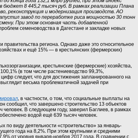
 до конца года 132,1 млрд рублей, при этом индекс
 бюджет 8 445,2 тысяч руб. В рамках реализации Плана
, реконструкция и модернизация производств. АО
запустил завод по переработке риса мощностью 30 тонн
смену. При этом основная часть добавленной
проблем семеноводства в Дагестане и закладке новых
и правительства региона. Однако даже это относительное
хозяйствах и ещё 15% — в крестьянских (фермерских)
льхозорганизации, крестьянские (фермерские) хозяйства,
 100,1% (в том числе растениеводство 99,3%,
 цифр следует, что для достижения запланированного на
о выглядит весьма проблематичной задачей при
мировал
, в частности, о том, что социальные выплаты на
 он сообщил, что завершено строительство 13 объектов
 человек. В следующем году, заверил Баглиев, в рамках
 обеспечено водой ещё 639 тысяч человек.
х по виду деятельности «строительство» за январь-
ущего года на 8,2%. При этом крупными и средними
7,9% от уровня января-ноября 2017 года. В сравнении с