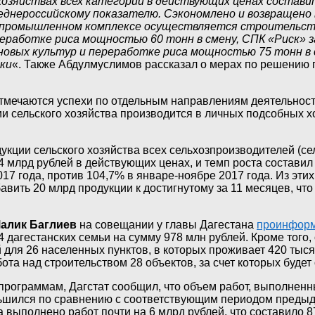
хозяйствах всех категорий в действующих ценах составит
днероссийскому показателю. Сэкономлено и возвращено в
промышленном комплексе осуществляется строительство
реработке риса мощностью 60 тонн в смену, СПК «Риск» 
рновых культур и переработке риса мощностью 75 тонн в 
ки
«. Также Абдулмуслимов рассказал о мерах по решению 
 отмечаются успехи по отдельным направлениям деятельност
ции сельского хозяйства производится в личных подсобных 
укции сельского хозяйства всех сельхозпроизводителей (се
4 млрд рублей в действующих ценах, и темп роста составил
7 года, против 104,7% в январе-ноябре 2017 года. Из этих
авить 20 млрд продукции к достигнутому за 11 месяцев, чт
алик Баглиев
на совещании у главы Дагестана
проинфор
 дагестанских семьи на сумму 978 млн рублей. Кроме того,
для 26 населенных пунктов, в которых проживает 420 тысяч
ота над строительством 28 объектов, за счет которых будет
рограммам, Дагстат сообщил, что объем работ, выполненны
еньшился по сравнению с соответствующим периодом предыд
 выполнено работ почти на 6 млрд рублей, что составило 8