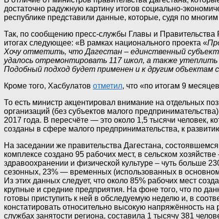
достаточно радужную картину итогов социально-экономиче
республике представили данные, которые, судя по многи
Так, по сообщению пресс-службы Главы и Правительства 
итогах следующее: «В рамках национального проекта «
Пр
Хочу отметить, что Дагестан – единственный субъект
удалось отремонтировать 117 школ, а также утеплить 7
Подобный подход будет применен и к другим объектам
Кроме того, Хасбулатов
отметил
, что «по итогам 9 месяце
То есть министр акцентировал внимание на отдельных по
организаций (без субъектов малого предпринимательства) 
2017 года. В пересчёте — это около 1,5 тысячи человек, к
созданы в сфере малого предпринимательства, к развити
На заседании же правительства Дагестана, состоявшемся
комплексе создано 95 рабочих мест, в сельском хозяйстве –
здравоохранении и физической культуре – чуть больше 230
сезонных, 23% — временных (использованных в основном 
Из этих данных следует, что около 85% рабочих мест созда
крупные и средние предприятия. На фоне того, что по дан
готовы приступить к ней в обследуемую неделю и, в соо
констатировать относительно высокую напряжённость на 
службах занятости региона, составила 1 тысячу 381 челов