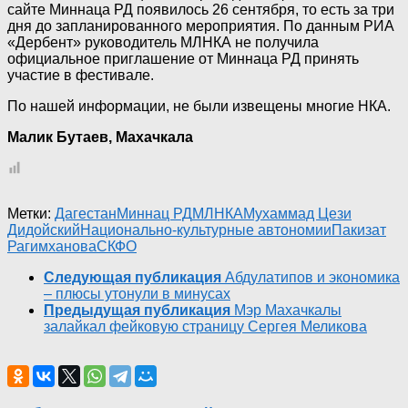
сайте Миннаца РД появилось 26 сентября, то есть за три
дня до запланированного мероприятия. По данным РИА
«Дербент» руководитель МЛНКА не получила
официальное приглашение от Миннаца РД принять
участие в фестивале.
По нашей информации, не были извещены многие НКА.
Малик Бутаев, Махачкала
Метки:
Дагестан
Миннац РД
МЛНКА
Мухаммад Цези
Дидойский
Национально-культурные автономии
Пакизат
Рагимханова
СКФО
Следующая публикация
Абдулатипов и экономика
– плюсы утонули в минусах
Предыдущая публикация
Мэр Махачкалы
залайкал фейковую страницу Сергея Меликова