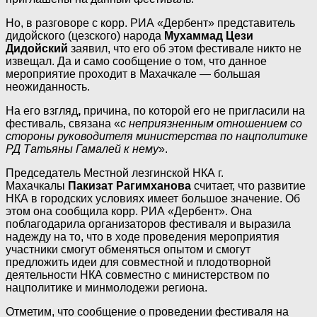
Но, в разговоре с корр. РИА «Дербент» представитель
дидойского (цезского) народа
Мухаммад Цези
Дидойский
заявил, что его об этом фестивале никто не
извещал. Да и само сообщение о том, что данное
мероприятие проходит в Махачкале — большая
неожиданность.
На его взгляд
,
причина, по которой его не пригласили на
фестиваль, связана «
с неприязненным отношением со
стороны руководителя министерства по нацполитике
РД Татьяны Гамалей к нему
».
Председатель Местной лезгинской НКА г.
Махачкалы
Пакизат Рагимханова
считает, что развитие
НКА в городских условиях имеет большое значение. Об
этом она сообщила корр. РИА «Дербент».
Она
поблагодарила организаторов фестиваля и выразила
надежду на то, что в ходе проведения мероприятия
участники смогут обменяться опытом и смогут
предложить идеи для совместной и плодотворной
деятельности НКА совместно с министерством по
нацполитике и минмолодежи региона
.
Отметим, что сообщение о проведении фестиваля на