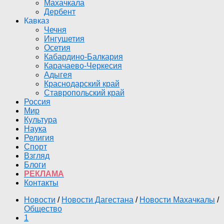
Махачкала
Дербент
Кавказ
Чечня
Ингушетия
Осетия
Кабардино-Балкария
Карачаево-Черкесия
Адыгея
Краснодарский край
Ставропольский край
Россия
Мир
Культура
Наука
Религия
Спорт
Взгляд
Блоги
РЕКЛАМА
Контакты
Новости
/
Новости Дагестана
/
Новости Махачкалы
/
Общество
1