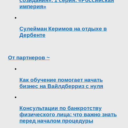
созидания». 1 серия: «Российская
империя»
Сулейман Керимов на отдыхе в
Дербенте
От партнеров ~
Как обучение помогает начать
бизнес на Вайлдберриз с нуля
Консультации по банкротству
физического лица: что важно знать
перед началом процедуры