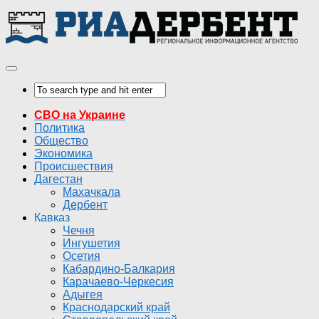
СВО на Украине
Политика
Общество
Экономика
Происшествия
Дагестан
Махачкала
Дербент
Кавказ
Чечня
Ингушетия
Осетия
Кабардино-Балкария
Карачаево-Черкесия
Адыгея
Краснодарский край