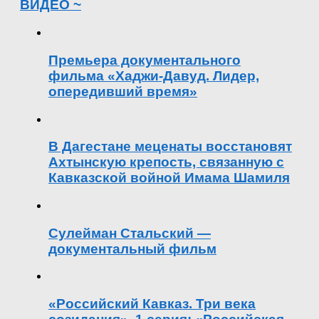
ВИДЕО ~
Премьера документального
фильма «Хаджи-Давуд. Лидер,
опередивший время»
В Дагестане меценаты восстановят
Ахтынскую крепость, связанную с
Кавказской войной Имама Шамиля
Сулейман Стальский —
документальный фильм
«Российский Кавказ. Три века