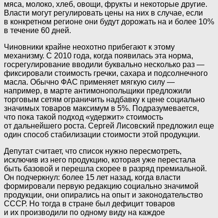
мяса, молоко, хлеб, овощи, фрукты и некоторые другие.
Власти могут регулировать цены на них в случае, если
в конкретном регионе они будут дорожать на и более 10%
в течение 60 дней.
Чиновники крайне неохотно прибегают к этому
механизму. С 2010 года, когда появилась эта норма,
госрегулирование вводили буквально несколько раз —
фиксировали стоимость гречки, сахара и подсолнечного
масла. Обычно ФАС применяет мягкую силу —
например, в марте антимонопольщики предложили
торговым сетям ограничить надбавку к цене социально
значимых товаров максимум в 5%. Подразумевается,
что пока такой подход «удержит» стоимость
от дальнейшего роста. Сергей Лисовский предложил еще
один способ стабилизации стоимости этой продукции.
Депутат считает, что список нужно пересмотреть,
исключив из него продукцию, которая уже перестала
быть базовой и перешла скорее в разряд премиальной.
Он подчеркнул: более 15 лет назад, когда власти
формировали первую редакцию социально значимой
продукции, они опирались на опыт и законодательство
СССР. Но тогда в стране был дефицит товаров
и их производили по одному виду на каждое