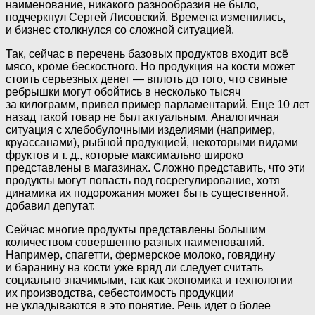
наименование, никакого разнообразия не было,
подчеркнул Сергей Лисовский. Времена изменились,
и бизнес столкнулся со сложной ситуацией.
Так, сейчас в перечень базовых продуктов входит всё
мясо, кроме бескостного. Но продукция на кости может
стоить серьезных денег — вплоть до того, что свиные
ребрышки могут обойтись в несколько тысяч
за килограмм, привел пример парламентарий. Еще 10 лет
назад такой товар не был актуальным. Аналогичная
ситуация с хлебобулочными изделиями (например,
круассанами), рыбной продукцией, некоторыми видами
фруктов и т. д., которые максимально широко
представлены в магазинах. Сложно представить, что эти
продукты могут попасть под госрегулирование, хотя
динамика их подорожания может быть существенной,
добавил депутат.
Сейчас многие продукты представлены большим
количеством совершенно разных наименований.
Например, спагетти, фермерское молоко, говядину
и баранину на кости уже вряд ли следует считать
социально значимыми, так как экономика и технологии
их производства, себестоимость продукции
не укладываются в это понятие. Речь идет о более