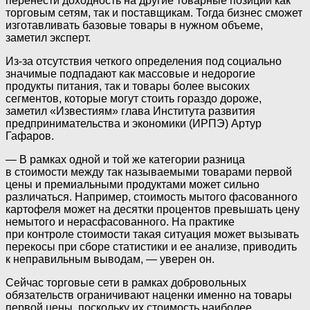
перенести доходность на другие товарные позиции как
торговым сетям, так и поставщикам. Тогда бизнес сможет
изготавливать базовые товары в нужном объеме,
заметил эксперт.
Из-за отсутствия четкого определения под социально
значимые подпадают как массовые и недорогие
продукты питания, так и товары более высоких
сегментов, которые могут стоить гораздо дороже,
заметил «Известиям» глава Института развития
предпринимательства и экономики (ИРПЭ) Артур
Гафаров.
— В рамках одной и той же категории разница
в стоимости между так называемыми товарами первой
цены и премиальными продуктами может сильно
различаться. Например, стоимость мытого фасованного
картофеля может на десятки процентов превышать цену
немытого и нерасфасованного. На практике
при контроле стоимости такая ситуация может вызывать
перекосы при сборе статистики и ее анализе, приводить
к неправильным выводам, — уверен он.
Сейчас торговые сети в рамках добровольных
обязательств ограничивают наценки именно на товары
первой цены, поскольку их стоимость наиболее