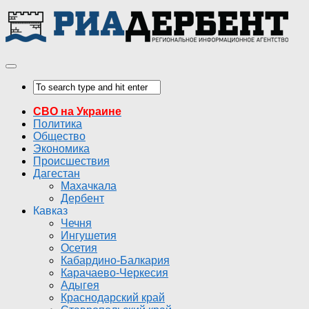
СВО на Украине
Политика
Общество
Экономика
Происшествия
Дагестан
Махачкала
Дербент
Кавказ
Чечня
Ингушетия
Осетия
Кабардино-Балкария
Карачаево-Черкесия
Адыгея
Краснодарский край