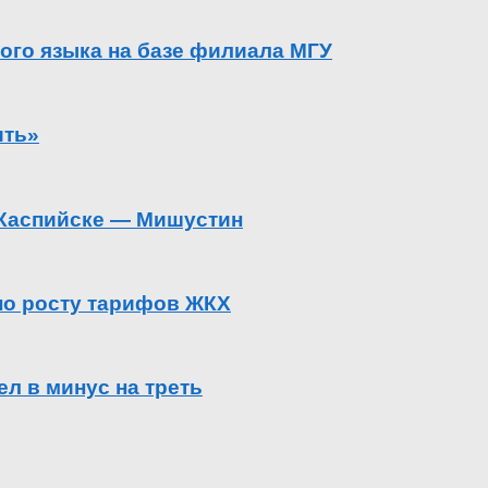
ого языка на базе филиала МГУ
ить»
в Каспийске — Мишустин
 по росту тарифов ЖКХ
л в минус на треть