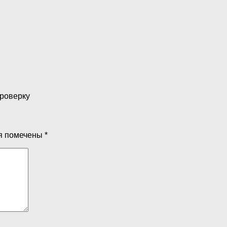
проверку
я помечены
*