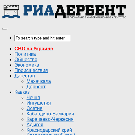
СВО на Украине
Политика
Общество
Экономика
Происшествия
Дагестан
Махачкала
Дербент
Кавказ
Чечня
Ингушетия
Осетия
Кабардино-Балкария
Карачаево-Черкесия
Адыгея
Краснодарский край