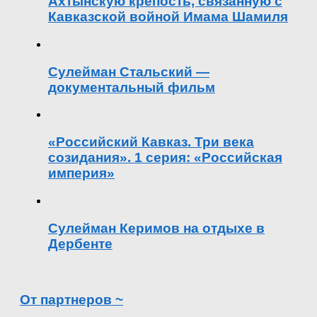
Ахтынскую крепость, связанную с
Кавказской войной Имама Шамиля
Сулейман Стальский —
документальный фильм
«Российский Кавказ. Три века
созидания». 1 серия: «Российская
империя»
Сулейман Керимов на отдыхе в
Дербенте
От партнеров ~