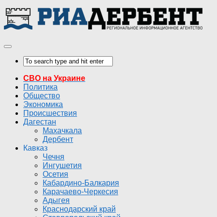
СВО на Украине
Политика
Общество
Экономика
Происшествия
Дагестан
Махачкала
Дербент
Кавказ
Чечня
Ингушетия
Осетия
Кабардино-Балкария
Карачаево-Черкесия
Адыгея
Краснодарский край