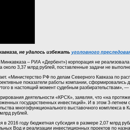
кавказа, не удалось избежать
уголовного преследова
ие Минкавказа – РИА «Дербент») корпорация не реализовала
а около 3,37 млрд рублей, поставленные задачи не выпол
мает. «Министерство РФ по делам Северного Кавказа по р
ктивные показатели работы компании, сформировались до 
того в настоящий момент судебным разбирательствам», — 
урирования деятельности «КРСК», заявляя, что «на протяж
женных государственных инвестиций». И в этом 3-летнем 
ельства многофункционального выставочного комплекса в 
млрд рублей.
я в 2016 году бюджетная субсидия в размере 2,07 млрд ру
льных Вод и реализации инвестиционных проектов по назна