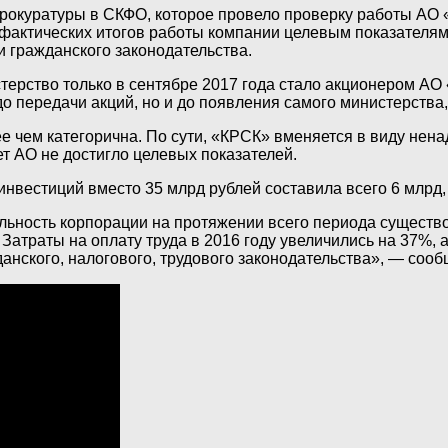
рокуратуры в СКФО, которое провело проверку работы АО 
 фактических итогов работы компании целевым показателям
и гражданского законодательства.
стерство только в сентябре 2017 года стало акционером 
 передачи акций, но и до появления самого министерства, 
е чем категорична. По сути, «КРСК» вменяется в виду не
т АО не достигло целевых показателей.
нвестиций вместо 35 млрд рублей составила всего 6 млрд,
ельность корпорации на протяжении всего периода существ
атраты на оплату труда в 2016 году увеличились на 37%, 
нского, налогового, трудового законодательства», — сооб