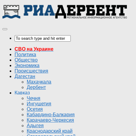
СВО на Украине
Политика
Общество
Экономика
Происшествия
Дагестан
Махачкала
Дербент
Кавказ
Чечня
Ингушетия
Осетия
Кабардино-Балкария
Карачаево-Черкесия
Адыгея
Краснодарский край