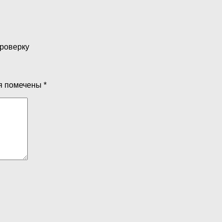
проверку
я помечены
*