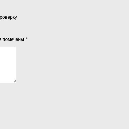
проверку
я помечены
*