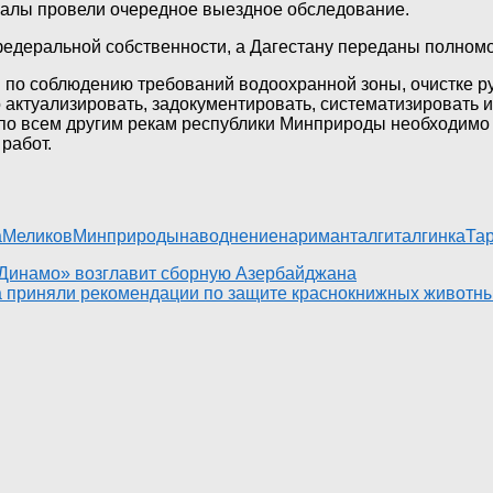
калы провели очередное выездное обследование.
едеральной собственности, а Дагестану переданы полномо
 по соблюдению требований водоохранной зоны, очистке ру
 актуализировать, задокументировать, систематизировать и
 по всем другим рекам республики Минприроды необходимо
работ.
а
Меликов
Минприроды
наводнение
нариман
талги
талгинка
Тар
«Динамо» возглавит сборную Азербайджана
 приняли рекомендации по защите краснокнижных животн