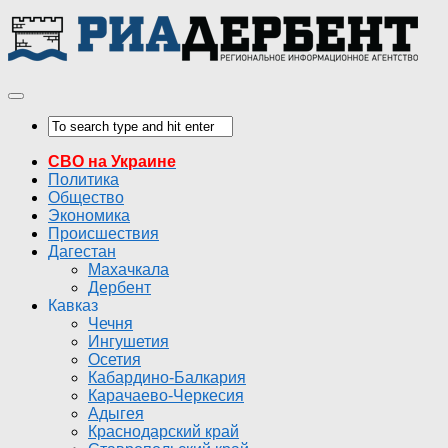
СВО на Украине
Политика
Общество
Экономика
Происшествия
Дагестан
Махачкала
Дербент
Кавказ
Чечня
Ингушетия
Осетия
Кабардино-Балкария
Карачаево-Черкесия
Адыгея
Краснодарский край