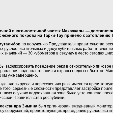
точной и юго-восточной частях Махачкалы — доставля
 снежного покрова на Тарки-Тау привело к затоплению
муталибов
по поручению Председателя правительства рес
руслоочистительных и дноуглубительных работ в течение 20
ых значений — 30 кубометров в секунду вместо сегодняшних
обы зафиксировать поведение реки в относительно пиково
правления водопользования и охраны водных объектов Ми
3 км уже завершено.
, где вдоль русла и пересечениях реки имеются препятств
оме того, серьезные сложности представляет застройка пр
я в таких случаях водоохранная зона была установлена пос
иссией Правительства республики.
лександра Зимина
был организован ежедневный мониторин
су сооружений, препятствующих проведению руслоочистите