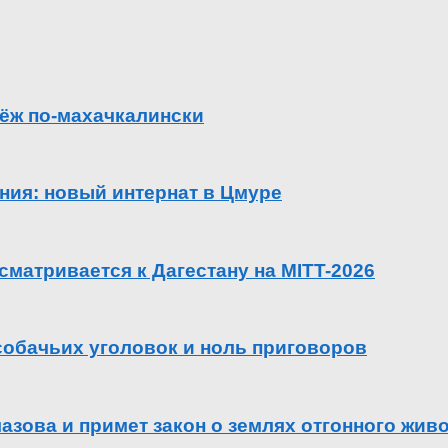
ёж по-махачкалински
ения: новый интернат в Цмуре
сматривается к Дагестану на MITT-2026
 собачьих уголовок и ноль приговоров
азова и примет закон о землях отгонного жив