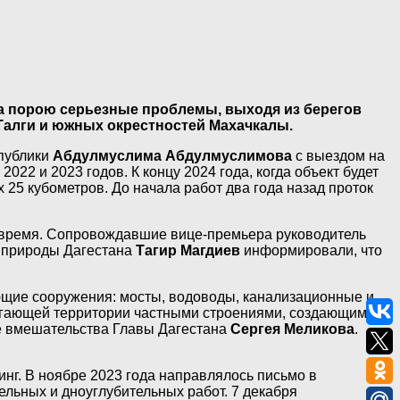
ла порою серьезные проблемы, выходя из берегов
 Талги и южных окрестностей Махачкалы.
публики
Абдулмуслима Абдулмуслимова
с выездом на
22 и 2023 годов. К концу 2024 года, когда объект будет
 25 кубометров. До начала работ два года назад проток
е время. Сопровождавшие вице-премьера руководитель
нприроды Дагестана
Тагир Магдиев
информировали, что
ующие сооружения: мосты, водоводы, канализационные и
илегающей территории частными строениями, создающими
ле вмешательства Главы Дагестана
Сергея Меликова
.
г. В ноябре 2023 года направлялось письмо в
льных и дноуглубительных работ. 7 декабря