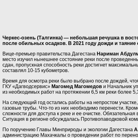
Черкес-озень (Талгинка) — небольшая речушка в вос
после обильных осадков. В 2021 году дожди и таяние
Вице-премьер правительства Дагестана
Нариман Абдул
место изучил нынешнее состояние реки после проведенных 
сдан, пропускная способность реки достигнет максимальн
составлял 10-15 кубометров.
Время для осмотра реки было выбрано после дождей, чт
ГКУ «Дагводсервис»
Магомед Магомедов
и Начальник у
из необходимых работ на протяжении 6,5 км реки более 5,
На следующий год остались работы на непростом участке
газовые трубы. Что-то из них необходимо перенести. Кр
сложности для доступа к реке и ее очистке. Обязательна
Ситуация в регионе обсуждалась Противопаводковой ком
По поручению Главы Минприроды и экологии Дагестана
А
администрацию Махачкалы о проведении работ по перено