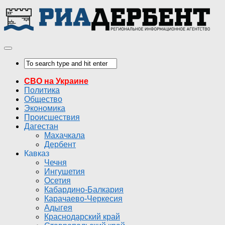
СВО на Украине
Политика
Общество
Экономика
Происшествия
Дагестан
Махачкала
Дербент
Кавказ
Чечня
Ингушетия
Осетия
Кабардино-Балкария
Карачаево-Черкесия
Адыгея
Краснодарский край