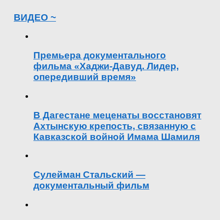
ВИДЕО ~
Премьера документального
фильма «Хаджи-Давуд. Лидер,
опередивший время»
В Дагестане меценаты восстановят
Ахтынскую крепость, связанную с
Кавказской войной Имама Шамиля
Сулейман Стальский —
документальный фильм