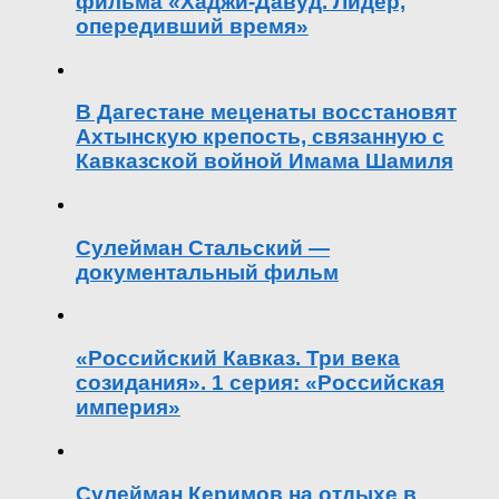
фильма «Хаджи-Давуд. Лидер,
опередивший время»
В Дагестане меценаты восстановят
Ахтынскую крепость, связанную с
Кавказской войной Имама Шамиля
Сулейман Стальский —
документальный фильм
«Российский Кавказ. Три века
созидания». 1 серия: «Российская
империя»
Сулейман Керимов на отдыхе в