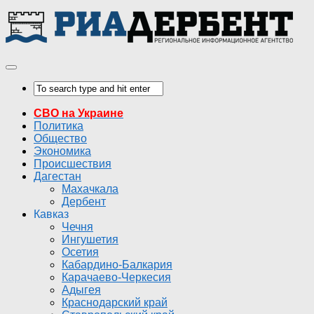
СВО на Украине
Политика
Общество
Экономика
Происшествия
Дагестан
Махачкала
Дербент
Кавказ
Чечня
Ингушетия
Осетия
Кабардино-Балкария
Карачаево-Черкесия
Адыгея
Краснодарский край