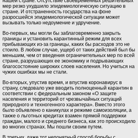
нашей стране. Отсутствие своевременных решительных
мер резко ухудшило эпидемиологическую ситуацию в
стране. И отстраненность государства на фоне
разросшейся эпидемиологической ситуации может
вызывать только недоумение и удручение.
Во-первых, мы могли бы заблаговременно закрыть
границы и установить карантинный режим для всех
прибывающих из-за границы, каких бы расходов это не
стоило. В любом случае, ущерб от таких действий был бы
меньшим, чем от введения ограничительных мер по всей
стране, разрушающих ее экономику и подрывающих
благосостояние широких слоев населения. Но учиться на
чужих ошибках мы не стали.
Во-вторых, упустив время, и впустив коронавирус в
страну, следовало уже вводить полноценный карантин в
соответствии с федеральным законом «О защите
населения и территорий от чрезвычайных ситуаций
природного и техногенного характера». Вместо этого
было объявлено о каникулах и режиме самоизоляции, а
также о льготных кредитах взамен прямой поддержки
граждан, малого и среднего бизнеса, как это происходило
во многих странах. Мы пошли своим путем.
В третьих, даже тот непонятный способ борьбы с