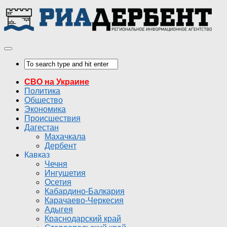
СВО на Украине
Политика
Общество
Экономика
Происшествия
Дагестан
Махачкала
Дербент
Кавказ
Чечня
Ингушетия
Осетия
Кабардино-Балкария
Карачаево-Черкесия
Адыгея
Краснодарский край