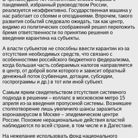
пандемией, избранный руководством России,
реализуется неэффективно. Государственная машина у
нас работает со сбоями и опозданиями. Впрочем, такого
развития событий следовало ожидать, так как центр,
видимо из политических соображений решил переложить
бремя ответственности по принятию решения о
введении карантина на субъекты.
А власти субъектов не способны ввести карантин из-за
отсутствия необходимых средств, что связано с
особенностями российского бюджетного федерализма,
когда большая часть собираемых налогов направляется
в центр, от доброй воли которого и зависит обратный
денежный поток (субвенции, дотации, субсидии,
госпрограммы и др.) в тот или иной субъект.
Самым ярким свидетельством отсутствия системного
подхода в решении – коллапс в московском метро 15
апреля из-за введения пропускной системы. Возникшее
столпотворение лишь увеличило шансы заразиться
коронавирусом в Москве – эпидемическом центре
России. Похожие нерациональные действия властей
наблюдаются по всей стране, в том числе и в Дагестане.
На нежелание использовать фонд национального