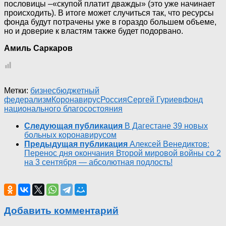
пословицы –«скупой платит дважды» (это уже начинает
происходить). В итоге может случиться так, что ресурсы
фонда будут потрачены уже в гораздо большем объеме,
но и доверие к властям также будет подорвано.
Амиль Саркаров
Метки:
бизнес
бюджетный
федерализм
Коронавирус
Россия
Сергей Гуриев
фонд
национального благосостояния
Следующая публикация
В Дагестане 39 новых
больных коронавирусом
Предыдущая публикация
Алексей Венедиктов:
Перенос дня окончания Второй мировой войны со 2
на 3 сентября — абсолютная подлость!
Добавить комментарий