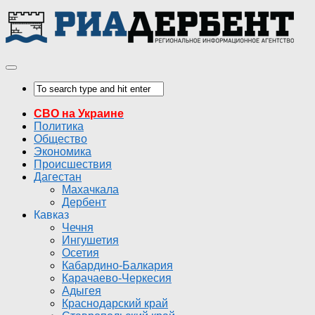
СВО на Украине
Политика
Общество
Экономика
Происшествия
Дагестан
Махачкала
Дербент
Кавказ
Чечня
Ингушетия
Осетия
Кабардино-Балкария
Карачаево-Черкесия
Адыгея
Краснодарский край