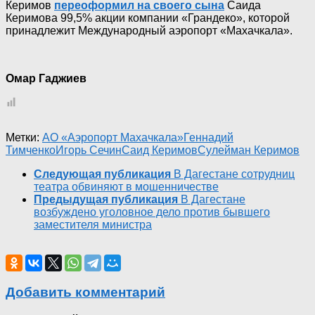
Керимов
переоформил на своего сына
Саида
Керимова 99,5% акции компании «Грандеко», которой
принадлежит Международный аэропорт «Махачкала».
Омар Гаджиев
Метки:
АО «Аэропорт Махачкала»
Геннадий
Тимченко
Игорь Сечин
Саид Керимов
Сулейман Керимов
Следующая публикация
В Дагестане сотрудниц
театра обвиняют в мошенничестве
Предыдущая публикация
В Дагестане
возбуждено уголовное дело против бывшего
заместителя министра
Добавить комментарий