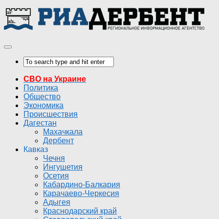
СВО на Украине
Политика
Общество
Экономика
Происшествия
Дагестан
Махачкала
Дербент
Кавказ
Чечня
Ингушетия
Осетия
Кабардино-Балкария
Карачаево-Черкесия
Адыгея
Краснодарский край