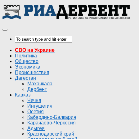
СВО на Украине
Политика
Общество
Экономика
Происшествия
Дагестан
Махачкала
Дербент
Кавказ
Чечня
Ингушетия
Осетия
Кабардино-Балкария
Карачаево-Черкесия
Адыгея
Краснодарский край