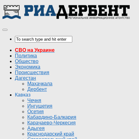
СВО на Украине
Политика
Общество
Экономика
Происшествия
Дагестан
Махачкала
Дербент
Кавказ
Чечня
Ингушетия
Осетия
Кабардино-Балкария
Карачаево-Черкесия
Адыгея
Краснодарский край