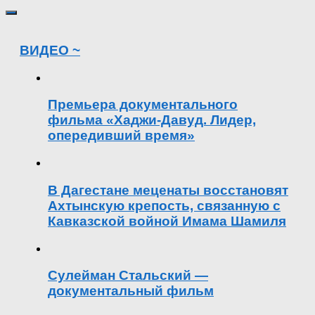
ВИДЕО ~
Премьера документального
фильма «Хаджи-Давуд. Лидер,
опередивший время»
В Дагестане меценаты восстановят
Ахтынскую крепость, связанную с
Кавказской войной Имама Шамиля
Сулейман Стальский —
документальный фильм