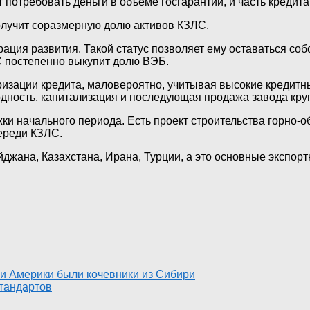
 потребовать деньги в объеме госгарантий, и часть кредита
получит соразмерную долю активов КЗЛС.
ация развития. Такой статус позволяет ему оставаться со
ЛС постепенно выкупит долю ВЭБ.
зации кредита, маловероятно, учитывая высокие кредитные
дность, капитализация и последующая продажа завода кру
жки начального периода. Есть проект строительства горно-
череди КЗЛС.
жана, Казахстана, Ирана, Турции, а это основные экспор
и Америки были кочевники из Сибири
тандартов