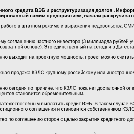
ного кредита ВЭБ и реструктуризация долгов
.
Информ
ициированный самим предприятием, начали раскручива
о работе в штатном режиме и выражения недовольства СМИ 
му соглашению частного инвестора (3 миллиарда рублей уч
возвратной основе). Это единственный на сегодня в Дагес
енно выходит на проектную мощность, проект можно счита
ная продажа КЗЛС крупному российскому или иностранном
нно сегодня по причине, что КЗЛС пока нет достаточной о
центов становится обременительным.
еплатежеспособным выплатить кредит ВЭБ. В таком случае 
естиционного соглашения и становится собственником КЗЛС
тво по соглашению сторон с целью закрытия кредитного дог