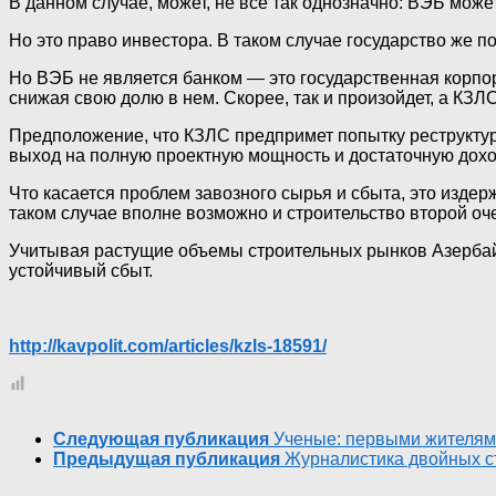
В данном случае, может, не все так однозначно: ВЭБ может
Но это право инвестора. В таком случае государство же 
Но ВЭБ не является банком — это государственная корпор
снижая свою долю в нем. Скорее, так и произойдет, а КЗ
Предположение, что КЗЛС предпримет попытку реструктури
выход на полную проектную мощность и достаточную дохо
Что касается проблем завозного сырья и сбыта, это издер
таком случае вполне возможно и строительство второй о
Учитывая растущие объемы строительных рынков Азербайд
устойчивый сбыт.
http://kavpolit.com/articles/kzls-18591/
Следующая публикация
Ученые: первыми жителям
Предыдущая публикация
Журналистика двойных с