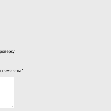
проверку
я помечены
*