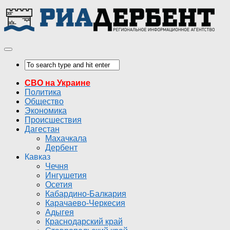
СВО на Украине
Политика
Общество
Экономика
Происшествия
Дагестан
Махачкала
Дербент
Кавказ
Чечня
Ингушетия
Осетия
Кабардино-Балкария
Карачаево-Черкесия
Адыгея
Краснодарский край