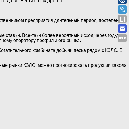
 тогда возместит государство.
бственником предприятия длительный период, постепенно
 ставки. Все-таки более вероятный исход через год-два:
пному оператору профильного рынка.
обогатительного комбината добычи песка рядом с КЗЛС. В
тные рынки КЗЛС, можно прогнозировать продукции завода