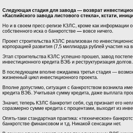
Следующая стадия для завода — возврат инвестицион
«Каспийского завода листового стекла», кстати, ин
Но и в своем пресс-релизе КЗЛС, кроме как информации 
собственного иска о банкротстве
—
вовсе ничего.
Проект строительства КЗЛС реализован по инвестиционно
корпорацией развития (7,5 миллиарда рублей участия на 
Этап строительства КЗЛС успешно прошел, завод постеп
инвестиционного кредита ВЭБ и реструктуризация долгов.
В последующем вполне ожидаема третья стадия — возмож
жизненный цикл инвестиционного проекта.
Вполне допустимо, ситуация с банкротством возникла име
кредита ВЭБ. Учитывая сумму кредита, даже выплата про
Значит, теперь КЗЛС банкротит себя, суд признает его н
соразмерно сумме кредита с процентами, выходит из инв
Опять-таки стандартная практика: «техническое» банкротс
банкротстве финансовом и т.д. Никакой сенсации нет.