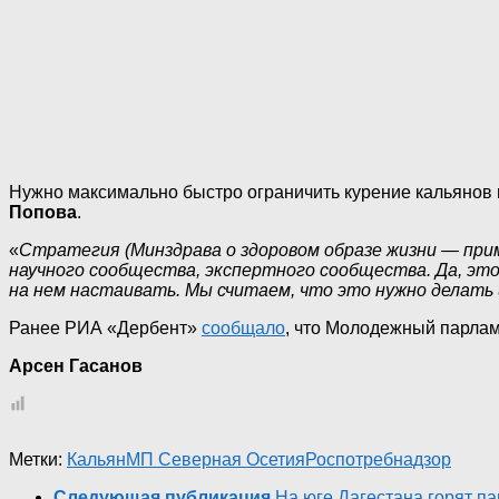
Нужно максимально быстро ограничить курение кальянов 
Попова
.
«
Стратегия (Минздрава о здоровом образе жизни — при
научного сообщества, экспертного сообщества. Да, это
на нем настаивать. Мы считаем, что это нужно делать
Ранее РИА «Дербент»
сообщало
, что Молодежный парлам
Арсен Гасанов
Метки:
Кальян
МП Северная Осетия
Роспотребнадзор
Следующая публикация
На юге Дагестана горят п