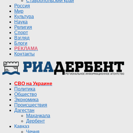
Ставропольский край
Россия
Мир
Культура
Наука
Религия
Спорт
Взгляд
Блоги
РЕКЛАМА
Контакты
СВО на Украине
Политика
Общество
Экономика
Происшествия
Дагестан
Махачкала
Дербент
Кавказ
Чечня