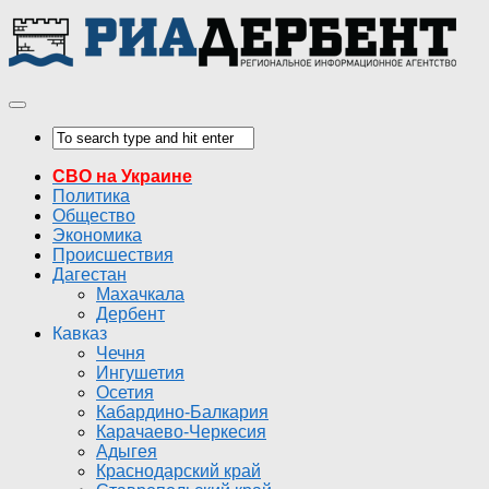
СВО на Украине
Политика
Общество
Экономика
Происшествия
Дагестан
Махачкала
Дербент
Кавказ
Чечня
Ингушетия
Осетия
Кабардино-Балкария
Карачаево-Черкесия
Адыгея
Краснодарский край