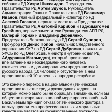
собрания РД
Хизри Шихсаидов
, Председатель
Правительства РД
Артём Здунов
, Руководитель
Администрации Главы и Правительства РД
Владимир
Иванов
, главный федеральный инспектор по РД
Алексей Гасанов
, первые заместители Председателя
Правительства РД
Анатолий Карибов
и
Гаджимагомед
Гусейнов
, первые заместители Руководителя АГП РД
Валерий Горнак
и
Владимир Деревянко
,
Председатель Верховного суда РД
Сергей Суворов
,
Прокурор РД
Денис Попов
, начальник Следственного
управления СКР по РД
Сергей Дубровин
, начальник
УФСБ по РД
Олег Усов
, министр внутренних дел РД
Абдурашид Магомедов
), который производит
впечатление на неосведомлённого человека
количественным доминированием представителей
русского народа (10 человек) и отсутствием в нём
представителей 10 коренных народов республики.
Это конечно перекос в национальном (этническом)
представительстве среди руководящих кадров, на
который можно было бы не обращать внимание, если бы
общество восприняло в полной мере провозглашённый
Васильевым принцип отказа от этнического фактора в
пользу приоритета профессиональных и моральных
качеств кандидатов на государственные должности.