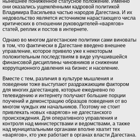
нынешнее пониженное статусное положение. Именно
они оказались ущемлёнными кадровой политикой
Владимира Васильева частью народов Дагестана. И их
недовольство является источником нарастающего числа
критических в отношении руководителей-«варягов»
статей, реплик и постов в интернете.
Однако во многом дагестанские политики сами виноваты
в том, что фактически в Дагестане введено внешнее
управление, которое привело уже к некоторым
положительным последствиям в виде улучшившейся
финансовой дисциплины чиновников и снижении
коррупционного давления на бизнес и население.
Вместе с тем, различия в культуре мышления и
поведении тоже выступают раздражающим фактором
для многих дагестанцев, которые ежедневно по
телевидению и интернету получают большие порции
поучений и демонстрацию образцов поведения от во
многом чуждых им начальников. Поэтому не стоит
привлекать новых «варягов» не дагестанского
происхождения. Для оперативного управления и
контроля над министерствами и ведомствами, а также
над муниципальными органами вполне хватит тех
«варягов», кто уже работает в органах власти Дагестана.