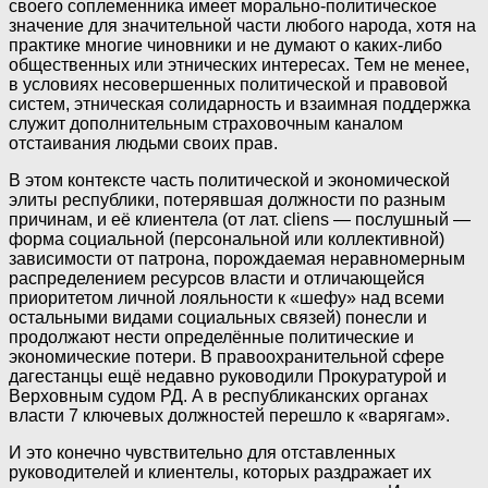
своего соплеменника имеет морально-политическое
значение для значительной части любого народа, хотя на
практике многие чиновники и не думают о каких-либо
общественных или этнических интересах. Тем не менее,
в условиях несовершенных политической и правовой
систем, этническая солидарность и взаимная поддержка
служит дополнительным страховочным каналом
отстаивания людьми своих прав.
В этом контексте часть политической и экономической
элиты республики, потерявшая должности по разным
причинам, и её клиентела (от лат. cliens — послушный —
форма социальной (персональной или коллективной)
зависимости от патрона, порождаемая неравномерным
распределением ресурсов власти и отличающейся
приоритетом личной лояльности к «шефу» над всеми
остальными видами социальных связей) понесли и
продолжают нести определённые политические и
экономические потери. В правоохранительной сфере
дагестанцы ещё недавно руководили Прокуратурой и
Верховным судом РД. А в республиканских органах
власти 7 ключевых должностей перешло к «варягам».
И это конечно чувствительно для отставленных
руководителей и клиентелы, которых раздражает их