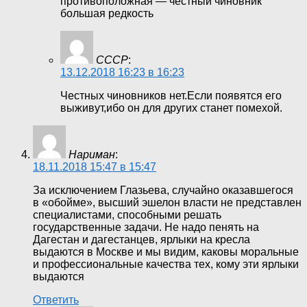
противоположная — честный чиновник
большая редкость
СССР
:
13.12.2018 16:23 в 16:23
Честных чиновников нет.Если появятся его
выживут,ибо он для других станет помехой.
Нариман
:
18.11.2018 15:47 в 15:47
За исключением Глазьева, случайно оказавшегося
в «обойме», высший эшелон власти не представлен
специалистами, способными решать
государственные задачи. Не надо пенять на
Дагестан и дагестанцев, ярлыки на кресла
выдаются в Москве и мы видим, каковы моральные
и профессиональные качества тех, кому эти ярлыки
выдаются
Ответить