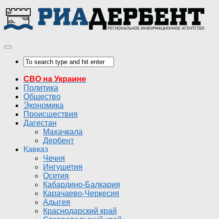
СВО на Украине
Политика
Общество
Экономика
Происшествия
Дагестан
Махачкала
Дербент
Кавказ
Чечня
Ингушетия
Осетия
Кабардино-Балкария
Карачаево-Черкесия
Адыгея
Краснодарский край