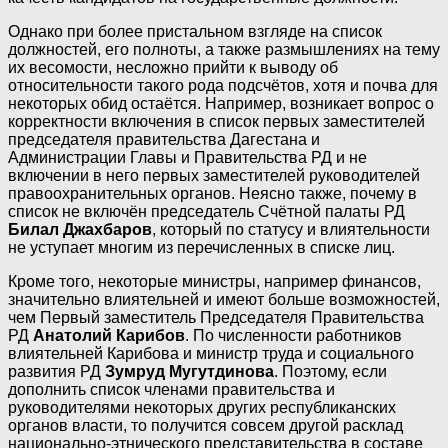
Однако при более пристальном взгляде на список
должностей, его полноты, а также размышлениях на тему
их весомости, несложно прийти к выводу об
относительности такого рода подсчётов, хотя и почва для
некоторых обид остаётся. Например, возникает вопрос о
корректности включения в список первых заместителей
председателя правительства Дагестана и
Администрации Главы и Правительства РД и не
включении в него первых заместителей руководителей
правоохранительных органов. Неясно также, почему в
список не включён председатель Счётной палаты РД
Билал Джахбаров
, который по статусу и влиятельности
не уступает многим из перечисленных в списке лиц.
Кроме того, некоторые министры, например финансов,
значительно влиятельней и имеют больше возможностей,
чем Первый заместитель Председателя Правительства
РД
Анатолий Карибов
. По численности работников
влиятельней Карибова и министр труда и социального
развития РД
Зумруд Мугутдинова
. Поэтому, если
дополнить список членами правительства и
руководителями некоторых других республиканских
органов власти, то получится совсем другой расклад
национально-этнического представительства в составе