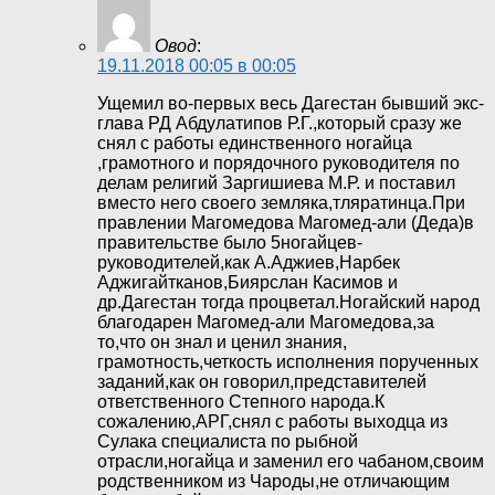
Овод
:
19.11.2018 00:05 в 00:05
Ущемил во-первых весь Дагестан бывший экс-
глава РД Абдулатипов Р.Г.,который сразу же
снял с работы единственного ногайца
,грамотного и порядочного руководителя по
делам религий Заргишиева М.Р. и поставил
вместо него своего земляка,тляратинца.При
правлении Магомедова Магомед-али (Деда)в
правительстве было 5ногайцев-
руководителей,как А.Аджиев,Нарбек
Аджигайтканов,Биярслан Касимов и
др.Дагестан тогда процветал.Ногайский народ
благодарен Магомед-али Магомедова,за
то,что он знал и ценил знания,
грамотность,четкость исполнения порученных
заданий,как он говорил,представителей
ответственного Степного народа.К
сожалению,АРГ,снял с работы выходца из
Сулака специалиста по рыбной
отрасли,ногайца и заменил его чабаном,своим
родственником из Чароды,не отличающим