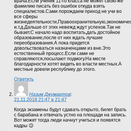
врача.Если ученик 11-го класса не может свою-же
фамилию писать без ошибок откуда взять
специалистов.Сами порождаем приход не учи во
все сферы
жизнедеятельности,Правоохранительную,экономиче
и.т.д.Дальше от этих невежд ждут успехов.Так не
бывает.С начало надо воспитать,дать достойное
образование,после от них ждать лучшие
переобразования.А пока придется
довольствоваться назначенцами из вне.Это
естественный процесс.Если сами не
справляются,посылают подмогу.На месте
благодарности хотят видеть во власти местных.А
местные довели республику до этого.
Ответить
Назим Джумартов
:
21.11.2018 21:47 в 21:47
Когда экзамены будут сдавать открыто, билет брать
с барабана и отвечать устно на площади на запись.
Вот может тогда люди начнут учиться и появятся
кадры 😉