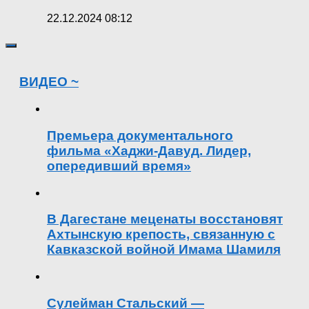
22.12.2024 08:12
ВИДЕО ~
Премьера документального
фильма «Хаджи-Давуд. Лидер,
опередивший время»
В Дагестане меценаты восстановят
Ахтынскую крепость, связанную с
Кавказской войной Имама Шамиля
Сулейман Стальский —