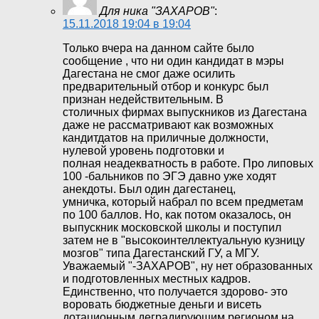
Для ника "ЗАХАРОВ"
:
15.11.2018 19:04 в 19:04
Только вчера на данном сайте было
сообщение , что ни один кандидат в мэры
Дагестана не смог даже осилить
предварительный отбор и конкурс был
признан недействительным. В
столичных фирмах выпускников из Дагестана
даже не рассматривают как возможных
кандитдатов на приличные должности,
нулевой уровень подготовки и
полная неадекватность в работе. Про липовых
100 -бальников по ЭГЭ давно уже ходят
анекдоты. Был один дагестанец,
умничка, который набрал по всем предметам
по 100 баллов. Но, как потом оказалось, он
выпускник московской школы и поступил
затем не в "высокоинтеллектуальную кузницу
мозгов" типа Дагестанский ГУ, а МГУ.
Уважаемый "-ЗАХАРОВ", ну нет образованных
и подготовленных местных кадров.
Единственно, что получается здорово- это
воровать бюджетные деньги и висеть
дотационным деградирующим регионом на