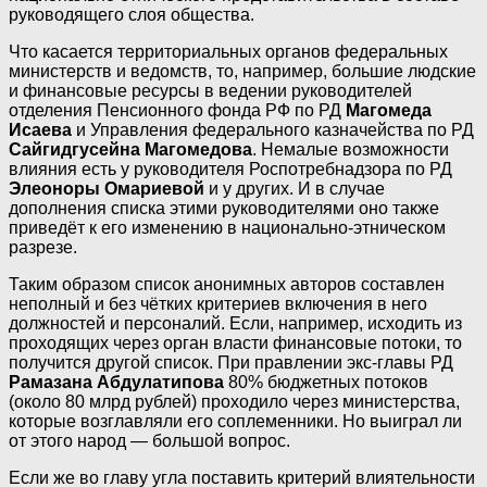
руководящего слоя общества.
Что касается территориальных органов федеральных
министерств и ведомств, то, например, большие людские
и финансовые ресурсы в ведении руководителей
отделения Пенсионного фонда РФ по РД
Магомеда
Исаева
и Управления федерального казначейства по РД
Сайгидгусейна Магомедова
. Немалые возможности
влияния есть у руководителя Роспотребнадзора по РД
Элеоноры Омариевой
и у других. И в случае
дополнения списка этими руководителями оно также
приведёт к его изменению в национально-этническом
разрезе.
Таким образом список анонимных авторов составлен
неполный и без чётких критериев включения в него
должностей и персоналий. Если, например, исходить из
проходящих через орган власти финансовые потоки, то
получится другой список. При правлении экс-главы РД
Рамазана Абдулатипова
80% бюджетных потоков
(около 80 млрд рублей) проходило через министерства,
которые возглавляли его соплеменники. Но выиграл ли
от этого народ — большой вопрос.
Если же во главу угла поставить критерий влиятельности