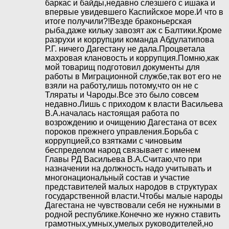
баркас и байды,недавно слезшего с ишака и
впервые увидевшего Каспийское море.И что в
итоге получили?!Везде браконьерская
рыба,даже кильку завозят аж с Балтики.Кроме
разрухи и коррупции команда Абдулатипова
Р.Г. ничего Дагестану не дала.Процветала
махровая клановость и коррупция.Помню,как
мой товарищ подготовил документы для
работы в Миграционной службе,так вот его не
взяли на работу,лишь потому,что он не с
Тляраты и Чароды.Все это было совсем
недавно.Лишь с приходом к власти Васильева
В.А.началась настоящая работа по
возрождению и очищению Дагестана от всех
пороков прежнего управления.Борьба с
коррупцией,со взятками с чиновьим
беспределом народ связывает с именем
Главы РД Васильева В.А.Считаю,что при
назначении на должность надо учитывать и
многонациональный состав и участие
представителей малых народов в структурах
государственной власти.Чтобы малые народы
Дагестана не чувствовали себя не нужными в
родной республике.Конечно же нужно ставить
грамотных,умных,умелых руководителей,но