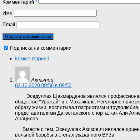
Комментарий
*
Имя
Email
Подписка на комментарии
Комментарии
3
Ахтынец
:
02.10.2020 09:50 в 09:50
Эседуллах Шахмарданов являлся профессионалом в
обществе "Урожай" в г. Махачкале. Регулярно приез
образу жизни, воспитывал патриотизм и трудолюбие,
представителями Дагестанского спорта, как Али А
Арацилов.
Вместе с тем, Эседуллах Азизович являлся доценто
вольной борьбы в стенах указанного ВУЗа.