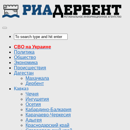
СВО на Украине
Политика
Общество
Экономика
Происшествия
Дагестан
Махачкала
Дербент
Кавказ
Чечня
Ингушетия
Осетия
Кабардино-Балкария
Карачаево-Черкесия
Адыгея
Краснодарский край