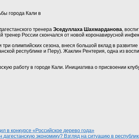
бы города Кали в
дагестанского тренера
Эседуллаха Шахмарданова
, восп
 тренер России скончался от новой коронавирусной инфек
 три олимпийских сезона, внеся большой вклад в развитие 
нской республике и Перу). Жаклин Рентерия, одна из вос
ерскую работу в городе Кали. Инициатива о присвоении клу
ил в конкурсе «Российское дерево года»
н дагестанскую экономику? Взгляд на ситуацию в республик