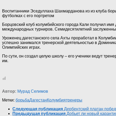
Воспитанники Эседуллаха Шахмарданова из из клуба борь
футболках с его портретом
Борцовский клуб колумбийского города Кали получил имя 
международных турниров. Семидесятилетний заслуженный
Уроженец дагестанского села Ахты проработал в Колумбии
успешно занимался тренерской деятельностью в Доминика
Олимпийских играх.
По сути, он создал целую школу – его ученики ведут трен
им.
Автор:
Мурад Селимов
Метки:
борьба
Дагестан
Колумбия
тренеры
Следующая публикация
Дербентский платан побед
Предыдущая публикация
Добьет ли новый каранти