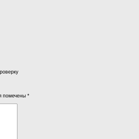
проверку
я помечены
*