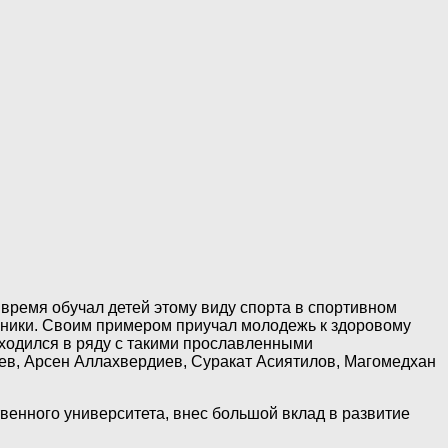
емя обучал детей этому виду спорта в спортивном
енники. Своим примером приучал молодежь к здоровому
аходился в ряду с такими прославленными
ев, Арсен Аллахвердиев, Суракат Асиятилов, Магомедхан
енного университета, внес большой вклад в развитие